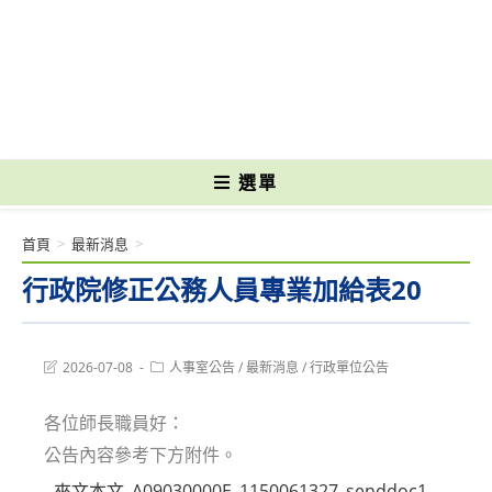
跳
轉
國立光復高級商工職業學校 National Kuangfu Commercial and Industrial
至
Vocational High School
主
要
內
容
選單
首頁
>
最新消息
>
行政院修正公務人員專業加給表20
Post
Post
2026-07-08
人事室公告
/
最新消息
/
行政單位公告
last
category:
modified:
各位師長職員好：
公告內容參考下方附件。
來文本文_A09030000E_1150061327_senddoc1