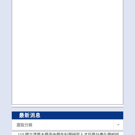
最新消息
最
選取分類
新
消
115 國立清華大學高中學生科學研究人才培育計畫化學組招