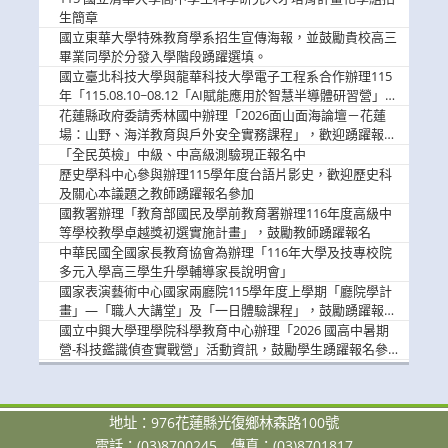
息
生簡章
國立東華大學特殊教育學系招生宣傳海報，並鼓勵貴校高三
畢業同學於分發入學階段踴躍選填。
國立臺北科技大學與龍華科技大學電子工程系合作辦理115
年「115.08.10~08.12「AI賦能應用於智慧半導體研習營」，
歡迎學生踴躍報名參加
花蓮縣政府委請秀林國中辦理「2026面山面海論壇－花蓮
場：山野、海洋教育與戶外安全實務課程」，歡迎踴躍報名
參加
「全民英檢」中級、中高級測驗現正報名中
歷史學科中心參與辦理115學年度台語片影史，歡迎歷史科
及關心本議題之教師踴躍報名參加
國教署辦理「教育部國民及學前教育署辦理116年度高級中
等學校教學卓越獎初選實施計畫」，鼓勵教師踴躍報名
中華民國全國家長教育協會為辦理「116年大學及技專校院
多元入學高三學生升學輔導家長說明會」
國家表演藝術中心國家兩廳院115學年度上學期「廳院學計
畫」—「職人大講堂」及「一日體驗課程」，鼓勵踴躍報名
參與。
國立中興大學理學院科學教育中心辦理「2026 國高中暑期
營-科技鑑識偵查實戰營」活動資訊，鼓勵學生踴躍報名參
加。
地址：976花蓮縣光復鄉林森路100號
電話：(03)8700245
傳真：(03)8701817