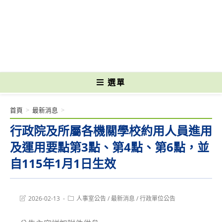
跳
轉
國立光復高級商工職業學校 National Kuangfu Commercial and Industrial
至
Vocational High School
主
要
內
容
選單
首頁
>
最新消息
>
行政院及所屬各機關學校約用人員進用
及運用要點第3點、第4點、第6點，並
自115年1月1日生效
Post
Post
2026-02-13
人事室公告
/
最新消息
/
行政單位公告
last
category:
modified: