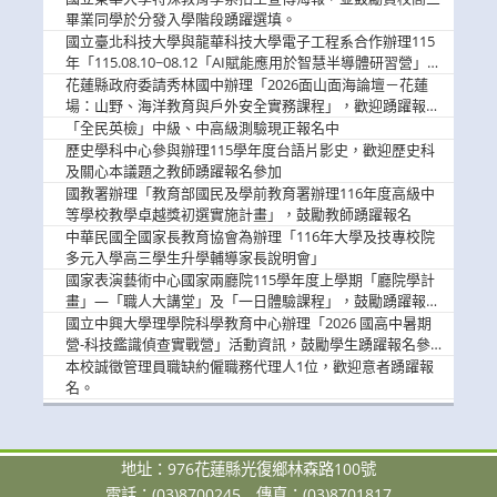
息
畢業同學於分發入學階段踴躍選填。
國立臺北科技大學與龍華科技大學電子工程系合作辦理115
年「115.08.10~08.12「AI賦能應用於智慧半導體研習營」，
歡迎學生踴躍報名參加
花蓮縣政府委請秀林國中辦理「2026面山面海論壇－花蓮
場：山野、海洋教育與戶外安全實務課程」，歡迎踴躍報名
參加
「全民英檢」中級、中高級測驗現正報名中
歷史學科中心參與辦理115學年度台語片影史，歡迎歷史科
及關心本議題之教師踴躍報名參加
國教署辦理「教育部國民及學前教育署辦理116年度高級中
等學校教學卓越獎初選實施計畫」，鼓勵教師踴躍報名
中華民國全國家長教育協會為辦理「116年大學及技專校院
多元入學高三學生升學輔導家長說明會」
國家表演藝術中心國家兩廳院115學年度上學期「廳院學計
畫」—「職人大講堂」及「一日體驗課程」，鼓勵踴躍報名
參與。
國立中興大學理學院科學教育中心辦理「2026 國高中暑期
營-科技鑑識偵查實戰營」活動資訊，鼓勵學生踴躍報名參
加。
本校誠徵管理員職缺約僱職務代理人1位，歡迎意者踴躍報
名。
地址：976花蓮縣光復鄉林森路100號
電話：(03)8700245
傳真：(03)8701817