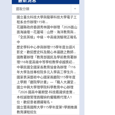
最新消息
最
選取分類
新
消
國立臺北科技大學與龍華科技大學電子工
息
程系合作辦理115年
「115.08.10~08.12「AI賦能應用於智慧半
花蓮縣政府委請秀林國中辦理「2026面山
導體研習營」，歡迎學生踴躍報名參加
面海論壇－花蓮場：山野、海洋教育與戶
外安全實務課程」，歡迎踴躍報名參加
「全民英檢」中級、中高級測驗現正報名
中
歷史學科中心參與辦理115學年度台語片
影史，歡迎歷史科及關心本議題之教師踴
躍報名參加
國教署辦理「教育部國民及學前教育署辦
理116年度高級中等學校教學卓越獎初選
實施計畫」，鼓勵教師踴躍報名
中華民國全國家長教育協會為辦理「116
年大學及技專校院多元入學高三學生升學
輔導家長說明會」
國家表演藝術中心國家兩廳院115學年度
上學期「廳院學計畫」—「職人大講堂」
及「一日體驗課程」，鼓勵踴躍報名參
國立中興大學理學院科學教育中心辦理
與。
「2026 國高中暑期營-科技鑑識偵查實戰
營」活動資訊，鼓勵學生踴躍報名參加。
本校誠徵管理員職缺約僱職務代理人1
位，歡迎意者踴躍報名。
國立暨南國際大學115學年度第1學期推廣
教育課程招生