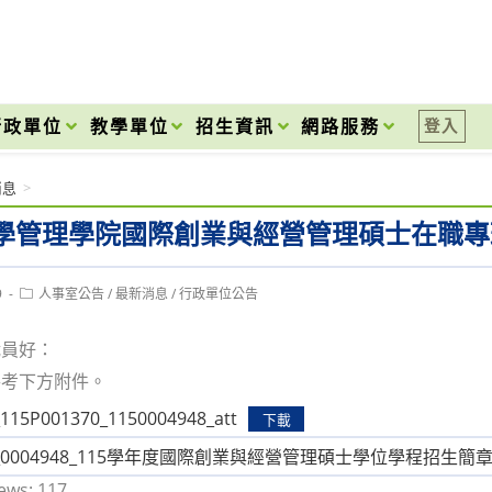
onal High School
行政單位
教學單位
招生資訊
網路服務
登入
消息
>
學管理學院國際創業與經營管理碩士在職專
Post
9
人事室公告
/
最新消息
/
行政單位公告
category:
職員好：
參考下方附件。
5P001370_1150004948_att
下載
0004948_115學年度國際創業與經營管理碩士學位學程招生簡
ews:
117