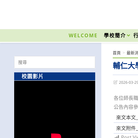
跳
轉
至
國立光復高級商工職業學校 National Kuangfu Commercial and Industrial Vocati
主
要
WELCOME
學校簡介
內
容
首頁
>
最新
Search
輔仁大
for:
校園影片
Post
2026-03-2
last
modified:
各位師長
公告內容
來文本文_11
來文附件_
Post Vi