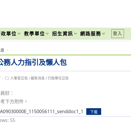
onal High School
行政單位
教學單位
招生資訊
網路服務
登入
消息
>
i公務人力指引及懶人包
Post
7
人事室公告
/
最新消息
/
行政單位公告
category:
職員好：
參考下方附件。
9030000E_1150056111_senddoc1_1
下載
ews:
55