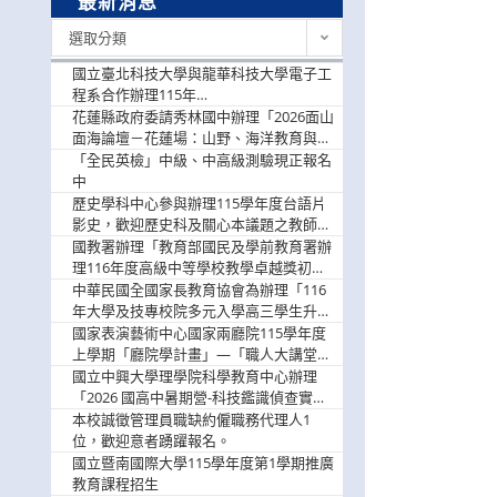
最新消息
最
選取分類
新
消
國立臺北科技大學與龍華科技大學電子工
息
程系合作辦理115年
「115.08.10~08.12「AI賦能應用於智慧半
花蓮縣政府委請秀林國中辦理「2026面山
導體研習營」，歡迎學生踴躍報名參加
面海論壇－花蓮場：山野、海洋教育與戶
外安全實務課程」，歡迎踴躍報名參加
「全民英檢」中級、中高級測驗現正報名
中
歷史學科中心參與辦理115學年度台語片
影史，歡迎歷史科及關心本議題之教師踴
躍報名參加
國教署辦理「教育部國民及學前教育署辦
理116年度高級中等學校教學卓越獎初選
實施計畫」，鼓勵教師踴躍報名
中華民國全國家長教育協會為辦理「116
年大學及技專校院多元入學高三學生升學
輔導家長說明會」
國家表演藝術中心國家兩廳院115學年度
上學期「廳院學計畫」—「職人大講堂」
及「一日體驗課程」，鼓勵踴躍報名參
國立中興大學理學院科學教育中心辦理
與。
「2026 國高中暑期營-科技鑑識偵查實戰
營」活動資訊，鼓勵學生踴躍報名參加。
本校誠徵管理員職缺約僱職務代理人1
位，歡迎意者踴躍報名。
國立暨南國際大學115學年度第1學期推廣
教育課程招生