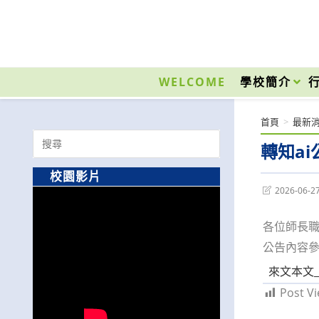
跳
轉
至
國立光復高級商工職業學校 National Kuangfu Commercial and Industrial Vocati
主
要
WELCOME
學校簡介
內
容
首頁
>
最新
Search
轉知a
for:
校園影片
Post
2026-06-2
last
modified:
各位師長
公告內容
來文本文_A0
Post Vi