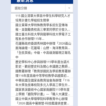
最新消息
最
選取分類
新
消
115 國立清華大學高中學生科學研究人才
息
培育計畫化學組招生簡章
國立東華大學特殊教育學系招生宣傳海
報，並鼓勵貴校高三畢業同學於分發入學
階段踴躍選填。
國立臺北科技大學與龍華科技大學電子工
程系合作辦理115年
「115.08.10~08.12「AI賦能應用於智慧半
花蓮縣政府委請秀林國中辦理「2026面山
導體研習營」，歡迎學生踴躍報名參加
面海論壇－花蓮場：山野、海洋教育與戶
外安全實務課程」，歡迎踴躍報名參加
「全民英檢」中級、中高級測驗現正報名
中
歷史學科中心參與辦理115學年度台語片
影史，歡迎歷史科及關心本議題之教師踴
躍報名參加
國教署辦理「教育部國民及學前教育署辦
理116年度高級中等學校教學卓越獎初選
實施計畫」，鼓勵教師踴躍報名
中華民國全國家長教育協會為辦理「116
年大學及技專校院多元入學高三學生升學
輔導家長說明會」
國家表演藝術中心國家兩廳院115學年度
上學期「廳院學計畫」—「職人大講堂」
及「一日體驗課程」，鼓勵踴躍報名參
國立中興大學理學院科學教育中心辦理
與。
「2026 國高中暑期營-科技鑑識偵查實戰