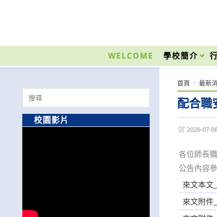
跳
轉
至
國立光復高級商工職業學校 National Kuangfu Commercial and Industrial Vocati
主
要
WELCOME
學校簡介
內
容
首頁
>
最新
Search
配合職
for:
校園影片
Post
2026-07-0
last
modified:
各位師長
公告內容
來文本文_A0
來文附件_A0