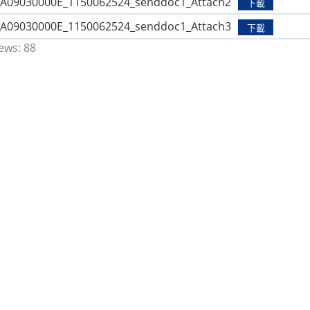
9030000E_1150062524_senddoc1_Attach2
下載
9030000E_1150062524_senddoc1_Attach3
下載
ews:
88