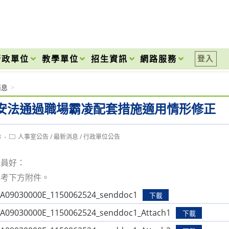
onal High School
行政單位
教學單位
招生資訊
網路服務
登入
消息
>
安法通過職場霸凌配套措施適用情形修正
Post
8
人事室公告
/
最新消息
/
行政單位公告
category:
職員好：
參考下方附件。
9030000E_1150062524_senddoc1
下載
9030000E_1150062524_senddoc1_Attach1
下載