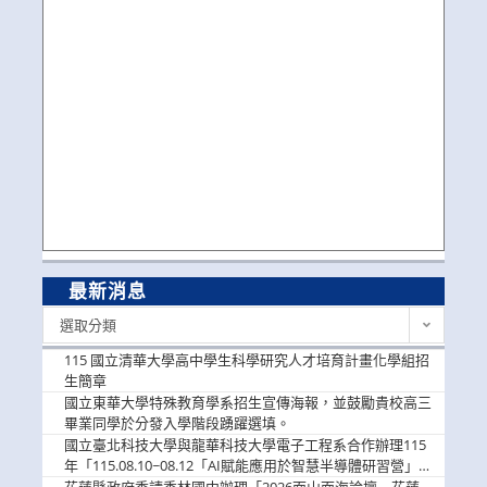
最新消息
最
選取分類
新
消
115 國立清華大學高中學生科學研究人才培育計畫化學組招
息
生簡章
國立東華大學特殊教育學系招生宣傳海報，並鼓勵貴校高三
畢業同學於分發入學階段踴躍選填。
國立臺北科技大學與龍華科技大學電子工程系合作辦理115
年「115.08.10~08.12「AI賦能應用於智慧半導體研習營」，
歡迎學生踴躍報名參加
花蓮縣政府委請秀林國中辦理「2026面山面海論壇－花蓮