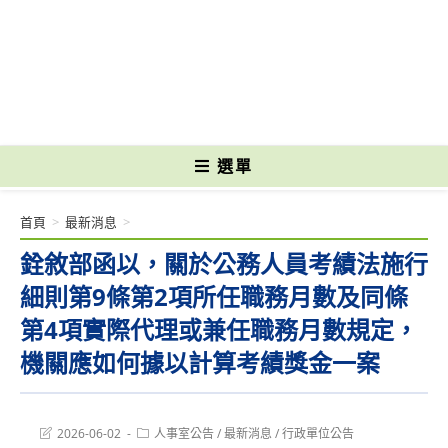
跳
轉
國立光復高級商工職業學校 National Kuangfu Commercial and Industrial
至
Vocational High School
主
要
內
容
選單
首頁
>
最新消息
>
銓敘部函以，關於公務人員考績法施行
細則第9條第2項所任職務月數及同條
第4項實際代理或兼任職務月數規定，
機關應如何據以計算考績獎金一案
Post
Post
2026-06-02
人事室公告
/
最新消息
/
行政單位公告
last
category: