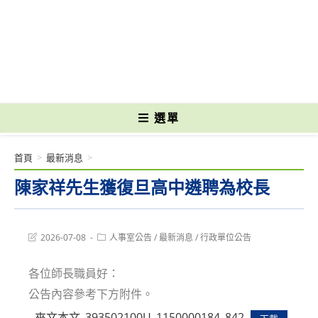
跳
轉
國立光復高級商工職業學校 National Kuangfu Commercial and Industrial
至
Vocational High School
主
要
內
容
選單
首頁
>
最新消息
>
陳家祥先生獲復旦高中遴聘為校長
Post
Post
2026-07-08
人事室公告
/
最新消息
/
行政單位公告
last
category:
modified:
各位師長職員好：
公告內容參考下方附件。
來文本文_393502100U_1150000184_842