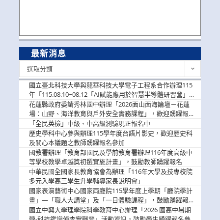
最新消息
最
選取分類
新
消
國立臺北科技大學與龍華科技大學電子工程系合作辦理115
息
年「115.08.10~08.12「AI賦能應用於智慧半導體研習營」，
歡迎學生踴躍報名參加
花蓮縣政府委請秀林國中辦理「2026面山面海論壇－花蓮
場：山野、海洋教育與戶外安全實務課程」，歡迎踴躍報名
參加
「全民英檢」中級、中高級測驗現正報名中
歷史學科中心參與辦理115學年度台語片影史，歡迎歷史科
及關心本議題之教師踴躍報名參加
國教署辦理「教育部國民及學前教育署辦理116年度高級中
等學校教學卓越獎初選實施計畫」，鼓勵教師踴躍報名
中華民國全國家長教育協會為辦理「116年大學及技專校院
多元入學高三學生升學輔導家長說明會」
國家表演藝術中心國家兩廳院115學年度上學期「廳院學計
畫」—「職人大講堂」及「一日體驗課程」，鼓勵踴躍報名
參與。
國立中興大學理學院科學教育中心辦理「2026 國高中暑期
營-科技鑑識偵查實戰營」活動資訊，鼓勵學生踴躍報名參