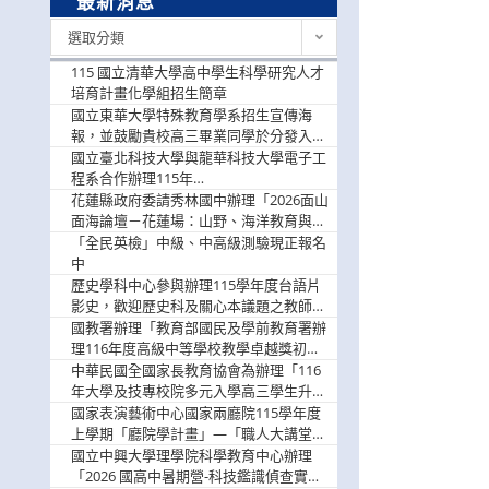
最新消息
最
選取分類
新
消
115 國立清華大學高中學生科學研究人才
息
培育計畫化學組招生簡章
國立東華大學特殊教育學系招生宣傳海
報，並鼓勵貴校高三畢業同學於分發入學
階段踴躍選填。
國立臺北科技大學與龍華科技大學電子工
程系合作辦理115年
「115.08.10~08.12「AI賦能應用於智慧半
花蓮縣政府委請秀林國中辦理「2026面山
導體研習營」，歡迎學生踴躍報名參加
面海論壇－花蓮場：山野、海洋教育與戶
外安全實務課程」，歡迎踴躍報名參加
「全民英檢」中級、中高級測驗現正報名
中
歷史學科中心參與辦理115學年度台語片
影史，歡迎歷史科及關心本議題之教師踴
躍報名參加
國教署辦理「教育部國民及學前教育署辦
理116年度高級中等學校教學卓越獎初選
實施計畫」，鼓勵教師踴躍報名
中華民國全國家長教育協會為辦理「116
年大學及技專校院多元入學高三學生升學
輔導家長說明會」
國家表演藝術中心國家兩廳院115學年度
上學期「廳院學計畫」—「職人大講堂」
及「一日體驗課程」，鼓勵踴躍報名參
國立中興大學理學院科學教育中心辦理
與。
「2026 國高中暑期營-科技鑑識偵查實戰