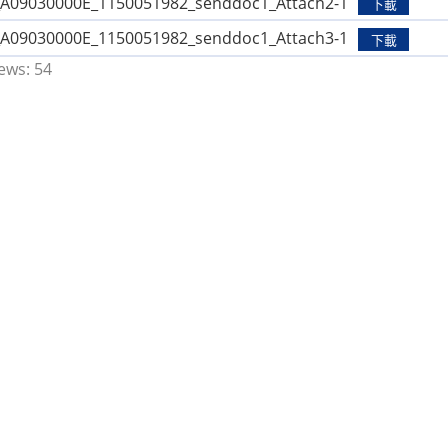
9030000E_1150051982_senddoc1_Attach2-1
下載
9030000E_1150051982_senddoc1_Attach3-1
下載
ews:
54