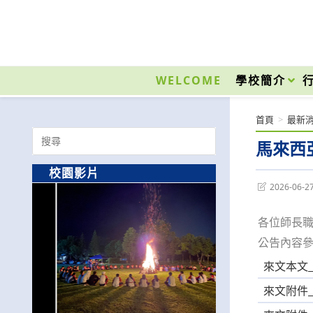
跳
轉
至
國立光復高級商工職業學校 National Kuangfu Commercial and Industrial Vocati
主
要
WELCOME
學校簡介
內
容
首頁
>
最新
Search
馬來西
for:
校園影片
Post
2026-06-2
last
modified:
各位師長
公告內容
來文本文_A0
來文附件_A0