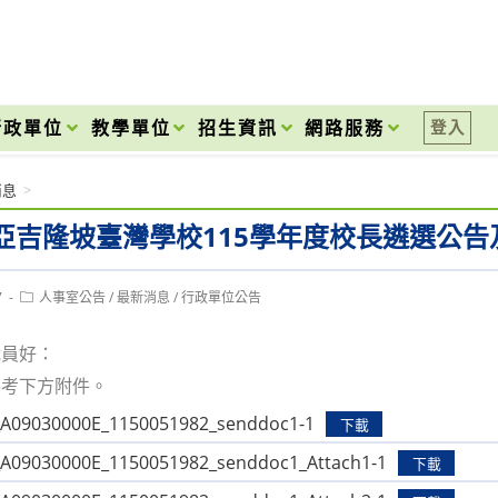
onal High School
行政單位
教學單位
招生資訊
網路服務
登入
消息
>
亞吉隆坡臺灣學校115學年度校長遴選公告
Post
7
人事室公告
/
最新消息
/
行政單位公告
category:
職員好：
參考下方附件。
9030000E_1150051982_senddoc1-1
下載
9030000E_1150051982_senddoc1_Attach1-1
下載