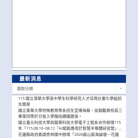
最新消息
最
選取分類
新
消
115 國立清華大學高中學生科學研究人才培育計畫化學組招
息
生簡章
國立東華大學特殊教育學系招生宣傳海報，並鼓勵貴校高三
畢業同學於分發入學階段踴躍選填。
國立臺北科技大學與龍華科技大學電子工程系合作辦理115
年「115.08.10~08.12「AI賦能應用於智慧半導體研習營」，
歡迎學生踴躍報名參加
花蓮縣政府委請秀林國中辦理「2026面山面海論壇－花蓮