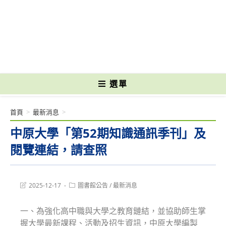
跳
轉
國立光復高級商工職業學校 National Kuangfu Commercial and Industrial
至
Vocational High School
主
要
內
容
選單
首頁
>
最新消息
>
中原大學「第52期知識通訊季刊」及
閱覽連結，請查照
Post
Post
2025-12-17
圖書館公告
/
最新消息
last
category:
modified:
一、為強化高中職與大學之教育鏈結，並協助師生掌
握大學最新課程、活動及招生資訊，中原大學編製