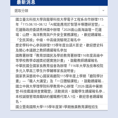
最新消息
最
選取分類
新
消
國立臺北科技大學與龍華科技大學電子工程系合作辦理115
息
年「115.08.10~08.12「AI賦能應用於智慧半導體研習營」，
歡迎學生踴躍報名參加
花蓮縣政府委請秀林國中辦理「2026面山面海論壇－花蓮
場：山野、海洋教育與戶外安全實務課程」，歡迎踴躍報名
參加
「全民英檢」中級、中高級測驗現正報名中
歷史學科中心參與辦理115學年度台語片影史，歡迎歷史科
及關心本議題之教師踴躍報名參加
國教署辦理「教育部國民及學前教育署辦理116年度高級中
等學校教學卓越獎初選實施計畫」，鼓勵教師踴躍報名
中華民國全國家長教育協會為辦理「116年大學及技專校院
多元入學高三學生升學輔導家長說明會」
國家表演藝術中心國家兩廳院115學年度上學期「廳院學計
畫」—「職人大講堂」及「一日體驗課程」，鼓勵踴躍報名
參與。
國立中興大學理學院科學教育中心辦理「2026 國高中暑期
營-科技鑑識偵查實戰營」活動資訊，鼓勵學生踴躍報名參
加。
本校誠徵管理員職缺約僱職務代理人1位，歡迎意者踴躍報
名。
國立暨南國際大學115學年度第1學期推廣教育課程招生