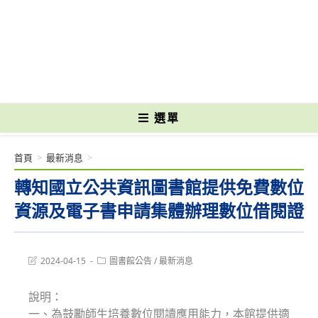
跳
轉
國立光復高級商工職業學校 National Kuangfu Commercial and Industrial
至
Vocational High School
主
要
內
容
選單
首頁
>
最新消息
>
轉知國立公共資訊圖書館提供免費數位
資源及電子書申請集體辦理數位借閱證
Post
Post
2024-04-15
圖書館公告
/
最新消息
last
category:
modified:
說明：
一、為鼓勵師生培養數位閱讀應用能力，本館提供適