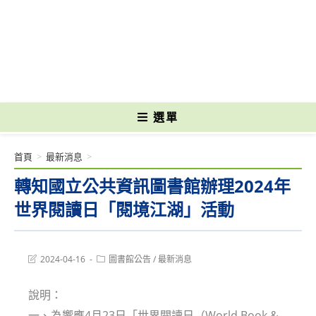
跳
轉
國立光復高級商工職業學校 National Kuangfu Commercial and Industrial
至
Vocational High School
主
要
內
容
選單
首頁
>
最新消息
>
轉知國立公共資訊圖書館辦理2024年
世界閱讀日「閱境江湖」活動
Post
Post
2024-04-16
圖書館公告
/
最新消息
last
category:
modified:
說明：
一、為響應4月23日「世界閱讀日（World Book &