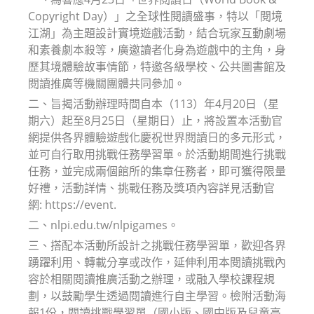
Copyright Day）」之全球性閱讀盛事，特以「閱境
江湖」為主題設計實境遊戲活動，結合玩家互動劇場
和素養劇本殺等，廣邀讀者化身為遊戲中的主角，身
歷其境體驗故事情節，特邀各級學校、公共圖書館及
閱讀推廣等機關團體共同參加。
二、旨揭活動辦理時間自本（113）年4月20日（星
期六）起至8月25日（星期日）止，將設置本活動官
網提供各界體驗遊戲化慶祝世界閱讀日的多元形式，
並可自行取用挑戰任務學習單。於活動期間進行挑戰
任務，並完成兩個館所的集章任務者，即可獲得限量
好禮，活動詳情、挑戰任務及獎項內容詳見活動官
網: https://event.
二、nlpi.edu.tw/nlpigames。
三、搭配本活動所設計之挑戰任務學習單，歡迎各界
踴躍利用、轉載分享或改作，延伸利用本閱讀挑戰內
容於相關閱讀推廣活動之辦理，或融入學校課程規
劃，以鼓勵學生透過閱讀進行自主學習。檢附活動海
報1份，閱讀挑戰學習單（國小版、國中版及兒童高