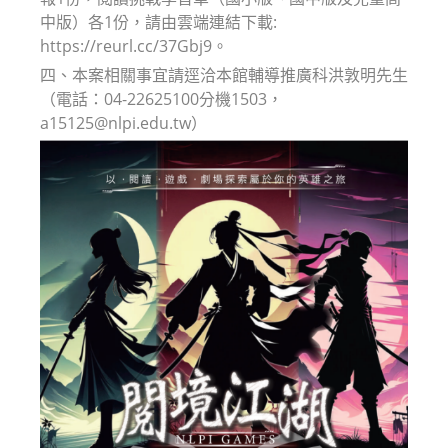
中版）各1份，請由雲端連結下載:
https://reurl.cc/37Gbj9。
四、本案相關事宜請逕洽本館輔導推廣科洪敦明先生
（電話：04-22625100分機1503，
a15125@nlpi.edu.tw）