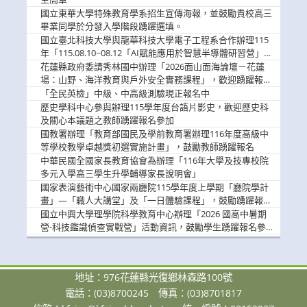
國立東華大學特殊教育學系招生宣傳海報，並鼓勵貴校高三
畢業同學於分發入學階段踴躍選填。
國立臺北科技大學與龍華科技大學電子工程系合作辦理115
年「115.08.10~08.12「AI賦能應用於智慧半導體研習營」，
歡迎學生踴躍報名參加
花蓮縣政府委請秀林國中辦理「2026面山面海論壇－花蓮
場：山野、海洋教育與戶外安全實務課程」，歡迎踴躍報名
參加
「全民英檢」中級、中高級測驗現正報名中
歷史學科中心參與辦理115學年度台語片影史，歡迎歷史科
及關心本議題之教師踴躍報名參加
國教署辦理「教育部國民及學前教育署辦理116年度高級中
等學校教學卓越獎初選實施計畫」，鼓勵教師踴躍報名
中華民國全國家長教育協會為辦理「116年大學及技專校院
多元入學高三學生升學輔導家長說明會」
國家表演藝術中心國家兩廳院115學年度上學期「廳院學計
畫」—「職人大講堂」及「一日體驗課程」，鼓勵踴躍報名
參與。
國立中興大學理學院科學教育中心辦理「2026 國高中暑期
營-科技鑑識偵查實戰營」活動資訊，鼓勵學生踴躍報名參
加。
地址：976花蓮縣光復鄉林森路100號
電話：(03)8700245
傳真：(03)8701817