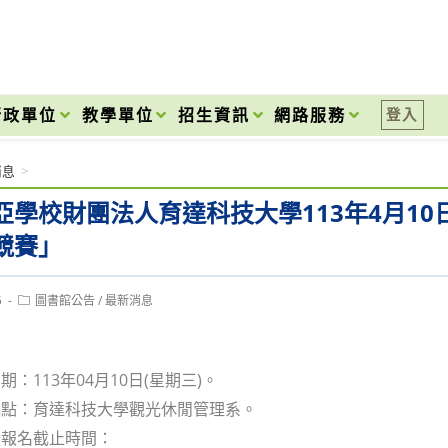
onal High School
行政單位
教學單位
招生資訊
網路服務
登入
消息
>
亞學校財團法人育達科技大學113年4月10日
競賽」
Post
5
圖書館公告
/
最新消息
category:
：113年04月10日(星期三)。
地點：育達科技大學觀光休閒管理系。
暨報名截止時間：