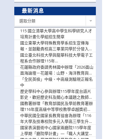
最新消息
最
選取分類
新
消
115 國立清華大學高中學生科學研究人才
息
培育計畫化學組招生簡章
國立東華大學特殊教育學系招生宣傳海
報，並鼓勵貴校高三畢業同學於分發入學
階段踴躍選填。
國立臺北科技大學與龍華科技大學電子工
程系合作辦理115年
「115.08.10~08.12「AI賦能應用於智慧半
花蓮縣政府委請秀林國中辦理「2026面山
導體研習營」，歡迎學生踴躍報名參加
面海論壇－花蓮場：山野、海洋教育與戶
外安全實務課程」，歡迎踴躍報名參加
「全民英檢」中級、中高級測驗現正報名
中
歷史學科中心參與辦理115學年度台語片
影史，歡迎歷史科及關心本議題之教師踴
躍報名參加
國教署辦理「教育部國民及學前教育署辦
理116年度高級中等學校教學卓越獎初選
實施計畫」，鼓勵教師踴躍報名
中華民國全國家長教育協會為辦理「116
年大學及技專校院多元入學高三學生升學
輔導家長說明會」
國家表演藝術中心國家兩廳院115學年度
上學期「廳院學計畫」—「職人大講堂」