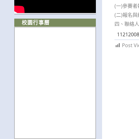
(一)參賽
(二)報名與繳件
校園行事曆
四、聯絡人：
112120
Post Vi