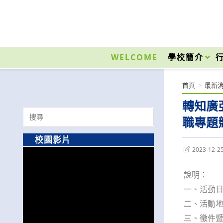
跳
轉
至
國立光復高級商工職業學校 National Kuangfu Commercial and Industrial Vocati
主
要
WELCOME
學校簡介
內
容
首頁
>
最新
轉知廣
Search
職專題
for:
校園影片
Post
2023-12-2
last
modified:
說明：
一、活動日期
二、活動
三、徵件