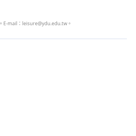
l：leisure@ydu.edu.tw。