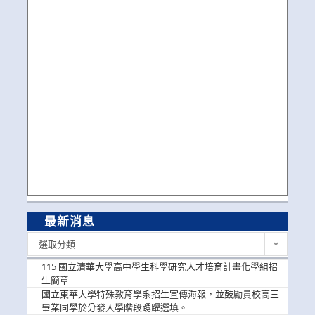
最新消息
最
選取分類
新
消
115 國立清華大學高中學生科學研究人才培育計畫化學組招
息
生簡章
國立東華大學特殊教育學系招生宣傳海報，並鼓勵貴校高三
畢業同學於分發入學階段踴躍選填。