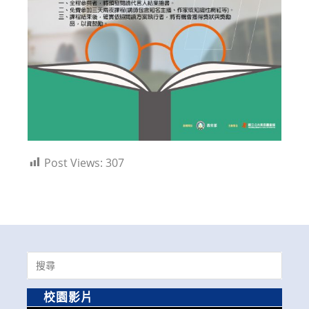
Post Views:
307
Search
for:
校園影片