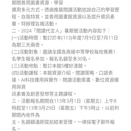
期間善用圖書資源、學習
運用多元方式，透過推展閱讀活動述說自己的學習歷
程、自我特質，並善用圖書館資源以及提升資訊素
養，特辦理旨揭活動。
二、2024「閱讀代言人」暑期營活動內容如下：
(一)活動時間：暫訂於本(113)年度7月9日至7月11日
為期三天兩夜。
(二)活動對象：邀請全國各高級中等學校每校推薦1
名學生報名參加，報名名額至多30名。
(三)活動地點：暫訂本館5樓好漾館。
(四)活動課程：本館資源介紹、閱讀策略、口語表
達、AI科技運用與實作、閱讀活動策畫、數位資源運
用與資
訊素養及創意發想等主題課程。
三、活動報名期間自113年3月1日（星期五）上午8
時起至113年3月29日（星期五）下午5時止，以前列
期間內收件為
主，名額額滿即提前結束受理，一律採電子郵件報
名。