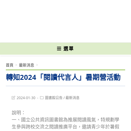
跳
轉
國立光復高級商工職業學校 National Kuangfu Commercial and Industrial
至
Vocational High School
主
要
內
容
選單
首頁
>
最新消息
>
轉知2024「閱讀代言人」暑期營活動
Post
Post
2024-01-30
圖書館公告
/
最新消息
last
category:
modified:
說明：
一、國立公共資訊圖書館為推展閱讀風氣，特規劃學
生參與跨校交流之閱讀推廣平台，邀請青少年於暑假