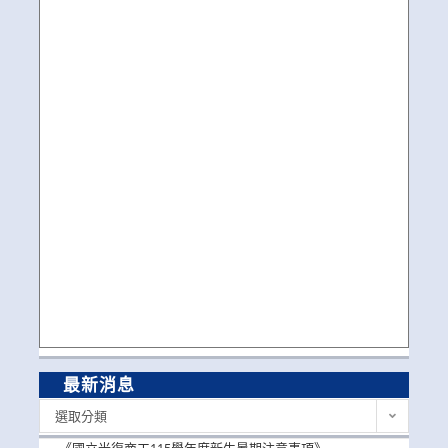
最新消息
最
選取分類
新
消
《國立光復商工115學年度新生暑期注意事項》