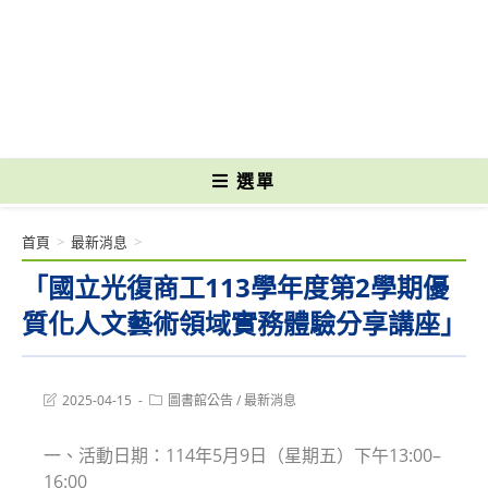
跳
轉
國立光復高級商工職業學校 National Kuangfu Commercial and Industrial
至
Vocational High School
主
要
內
容
選單
首頁
>
最新消息
>
「國立光復商工113學年度第2學期優
質化人文藝術領域實務體驗分享講座」
Post
Post
2025-04-15
圖書館公告
/
最新消息
last
category:
modified:
一、活動日期：114年5月9日（星期五）下午13:00–
16:00