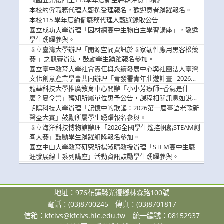
息
本校約僱職務代理人甄選受理報名，歡迎意者踴躍報名。
本校115 學年度約僱職務代理人甄選錄取公告
國立成功大學辦理「因材網高中生物自主學習講座」，敬邀
學生踴躍參與。
國立臺灣大學辦理「開源空間資訊於國家韌性應用黑客松競
賽 」之競賽辦法，鼓勵學生踴躍報名參加。
國立臺中教育大學社會責任與永續發展中心與社團法人臺灣
文化創意產業學會共同辦理「青發署青年壯遊計畫─2026臺
中舊城都市建築文化體驗」活動，敬邀學生踴躍報名參加，
龍華科技大學推廣教育中心開辦「小小芳療師~香氣是什
公告周知。
麼？夏令營」轉知所屬單位惠予公告，課程相關訊息如說
明。
朝陽科技大學辦理「記憶中的歌謠：2026第一屆臺語老歌新
聲盃大賽」鼓勵所屬學生踴躍報名參與。
國立海洋科技博物館辦理「2026全國學生遙控帆船STEAM創
客大賽」鼓勵學生踴躍組隊報名參加。
國立中山大學教育研究所楊淑晴教授辦理「STEM高中生職
涯發展線上系列講座」活動資訊鼓勵學生踴躍參與。
地址：976花蓮縣光復鄉林森路100號
電話：(03)8700245
傳真：(03)8701817
信箱：
kfcivs@kfcivs.hlc.edu.tw
統一編號：08152937