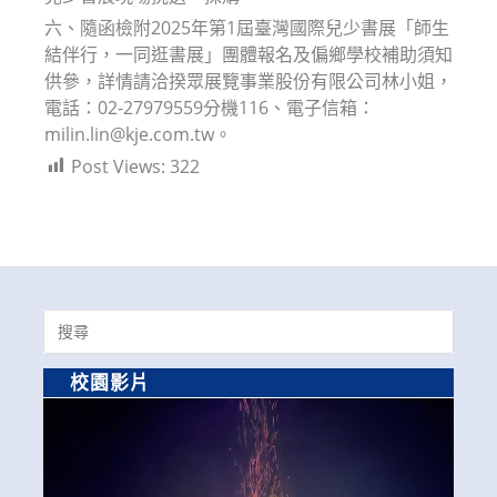
六、隨函檢附2025年第1屆臺灣國際兒少書展「師生
結伴行，一同逛書展」團體報名及偏鄉學校補助須知
供參，詳情請洽揆眾展覽事業股份有限公司林小姐，
電話：02-27979559分機116、電子信箱：
milin.lin@kje.com.tw。
Post Views:
322
Search
for:
校園影片