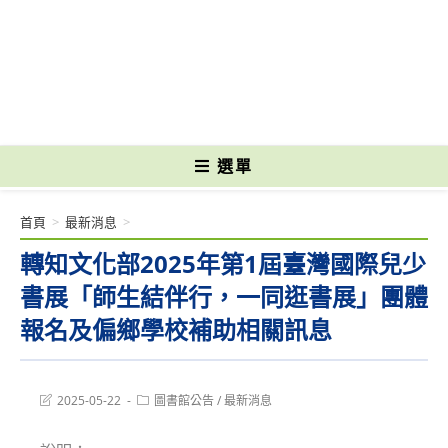
跳
轉
國立光復高級商工職業學校 National Kuangfu Commercial and Industrial
至
Vocational High School
主
要
內
容
選單
首頁
>
最新消息
>
轉知文化部2025年第1屆臺灣國際兒少
書展「師生結伴行，一同逛書展」團體
報名及偏鄉學校補助相關訊息
Post
Post
2025-05-22
圖書館公告
/
最新消息
last
category:
modified: