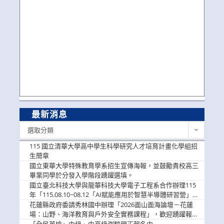
最新消息
最
選取分類
新
消
115 國立清華大學高中學生科學研究人才培育計畫化學組招
息
生簡章
國立東華大學特殊教育學系招生宣傳海報，並鼓勵貴校高三
畢業同學於分發入學階段踴躍選填。
國立臺北科技大學與龍華科技大學電子工程系合作辦理115
年「115.08.10~08.12「AI賦能應用於智慧半導體研習營」，
歡迎學生踴躍報名參加
花蓮縣政府委請秀林國中辦理「2026面山面海論壇－花蓮
場：山野、海洋教育與戶外安全實務課程」，歡迎踴躍報名
參加