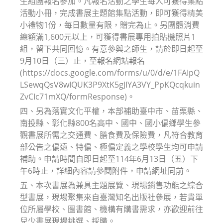
生組團報名參加。凡報名活動之學生每人可獲得集點
活動小冊，完成書展主題館集點活動，即可獲得精美
小禮物1份，每日數量有限，贈完為止。另團體消費
總額滿1,600元以上，可獲得書展專用拍貼機照片1
組，留下共同回憶。有意參與之師生，請於即日起至
9月10日（三）止，至報名網站報名
(https://docs.google.com/forms/u/0/d/e/1FAIpQ
LSewqQsV8wIQUK3P9XtK5gJIYA3VY_PpKQcqkuin
ZvCIc71mXQ/formResponse)。
四、另為落實文化平權，本部補助臺中市、苗栗縣、
南投縣、彰化縣800名高中、國中、國小偏鄉學生參
觀書展所需之交通費、膳食費及保險費，凡符合教育
部公告之偏遠、特偏、極偏定義之學校學生均可申請
補助。申請時間自即日起至114年6月13日（五）下
午6時止，詳細內容請參閱附件，申請網址同前。
五、本次書展為兼具主題展覽、現場銷售功能之綜合
型書展，現場聚集來自臺灣知名出版社參展，若貴單
位所屬學校、圖書館、機構有購書需求，亦歡迎前往
兒少書展現場挑選、採購。