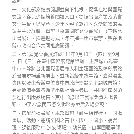
說明：
一、文化部為推廣閱讀並向下扎根，促進在地與國際
交流，從兒少端培養閱讀人口，提振出版產業及落實
文化平權，以兒童、少年、親子族群、喜愛閱讀的民
眾為主要群體，舉辦「臺灣國際兒少書展」（下稱兒
少書展），採巡迴方式，每年擇一縣市舉辦，與在地
縣市政府合作共同推廣閱讀。
二、第1屆兒少書展訂於114年9月18日（四）至9月
21日（日）在臺中國際展覽館舉辦，主題城市為臺
中市。除將台北國際書展義大利主題國館及精彩展館
於書展現場重新展出，並新設繪本故事館、臺灣漫畫
專區以及由合辦單位臺中市政府籌設之主題城市館；
另亦邀請臺灣各類型出版社前往參展，共同推廣閱讀
及進行出版品銷售。其中18歲以下民眾免費入場參
觀，19至22歲民眾憑文化幣亦免費入場參觀。
三、搭配前揭書展，本部舉辦「師生結伴行，一同逛
書展」活動，邀請全國之高中、國中、國小、補習
班、課後服務中心(安親班)、幼兒園、自學團體等師