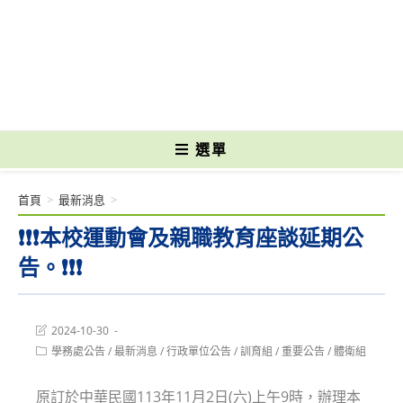
跳
轉
國立光復高級商工職業學校 National Kuangfu Commercial and Industrial
至
Vocational High School
主
要
內
容
選單
首頁
>
最新消息
>
❗❗❗本校運動會及親職教育座談延期公
告。❗❗❗
Post
2024-10-30
last
Post
學務處公告
/
最新消息
/
行政單位公告
/
訓育組
/
重要公告
/
體衛組
modified:
category:
原訂於中華民國113年11月2日(六)上午9時，辦理本