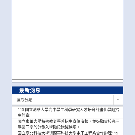
最新消息
最
選取分類
新
消
115 國立清華大學高中學生科學研究人才培育計畫化學組招
息
生簡章
國立東華大學特殊教育學系招生宣傳海報，並鼓勵貴校高三
畢業同學於分發入學階段踴躍選填。
國立臺北科技大學與龍華科技大學電子工程系合作辦理115