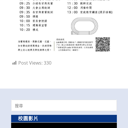
Post Views:
330
Search
for:
校園影片