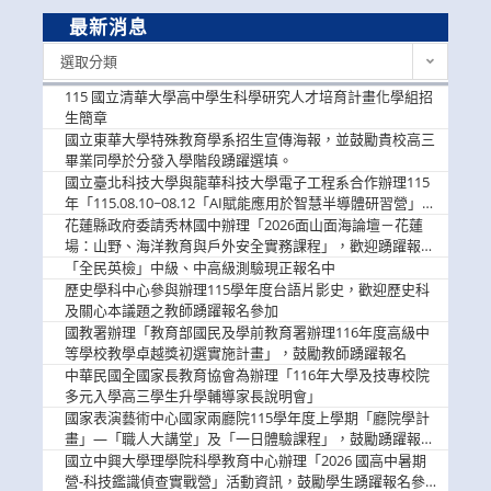
最新消息
最
選取分類
新
消
115 國立清華大學高中學生科學研究人才培育計畫化學組招
息
生簡章
國立東華大學特殊教育學系招生宣傳海報，並鼓勵貴校高三
畢業同學於分發入學階段踴躍選填。
國立臺北科技大學與龍華科技大學電子工程系合作辦理115
年「115.08.10~08.12「AI賦能應用於智慧半導體研習營」，
歡迎學生踴躍報名參加
花蓮縣政府委請秀林國中辦理「2026面山面海論壇－花蓮
場：山野、海洋教育與戶外安全實務課程」，歡迎踴躍報名
參加
「全民英檢」中級、中高級測驗現正報名中
歷史學科中心參與辦理115學年度台語片影史，歡迎歷史科
及關心本議題之教師踴躍報名參加
國教署辦理「教育部國民及學前教育署辦理116年度高級中
等學校教學卓越獎初選實施計畫」，鼓勵教師踴躍報名
中華民國全國家長教育協會為辦理「116年大學及技專校院
多元入學高三學生升學輔導家長說明會」
國家表演藝術中心國家兩廳院115學年度上學期「廳院學計
畫」—「職人大講堂」及「一日體驗課程」，鼓勵踴躍報名
參與。
國立中興大學理學院科學教育中心辦理「2026 國高中暑期
營-科技鑑識偵查實戰營」活動資訊，鼓勵學生踴躍報名參