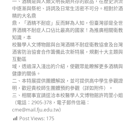
一、酒精是與人類文明長期共存的飲品，在歷史洪流
中逐漸與祭祀、詩詞及日常生活密不可分。相對於酒
精的大名鼎
鼎，「酒精不耐症」反而鮮為人知，但臺灣卻是全世
界酒精不耐症人口佔比最高的國家！為推廣相關衛教
知識，本
校醫學人文博物館與台灣酒精不耐症衛教協會及台灣
酒害防治協會合作籌備此次新特展，規劃十大主題與
互動區
域，透過深入淺出的介紹，使觀眾能瞭解更多酒精與
健康的關係。
二、本特展提供團體解說，並可提供高中學生參觀證
明，歡迎貴校師生團體預約參觀（詳如附件）。
三、相關事宜請逕洽本校醫學人文博物館許筠萱小姐
（電話：2905-378，電子郵件信箱：
cme@mail.fju.edu.tw）
Post Views:
175