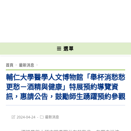
跳
轉
國立光復高級商工職業學校 National Kuangfu Commercial and Industrial
至
Vocational High School
主
要
內
容
選單
首頁
>
最新消息
>
輔仁大學醫學人文博物館「舉杯消愁愁
更愁－酒精與健康」特展預約導覽資
訊，惠請公告，鼓勵師生踴躍預約參觀
Post
Post
2024-04-24
最新消息
last
category:
modified: