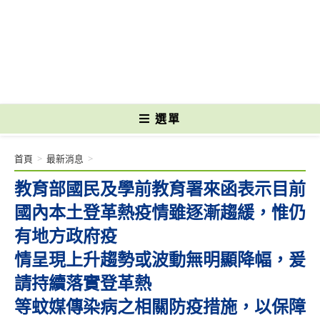
跳
轉
國立光復高級商工職業學校 National Kuangfu Commercial and Industrial
至
Vocational High School
主
要
內
容
選單
首頁
>
最新消息
>
教育部國民及學前教育署來函表示目前
國內本土登革熱疫情雖逐漸趨緩，惟仍
有地方政府疫
情呈現上升趨勢或波動無明顯降幅，爰
請持續落實登革熱
等蚊媒傳染病之相關防疫措施，以保障