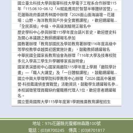
消
國立臺北科技大學與龍華科技大學電子工程系合作辦理115
息
年「115.08.10~08.12「AI賦能應用於智慧半導體研習營」，
歡迎學生踴躍報名參加
花蓮縣政府委請秀林國中辦理「2026面山面海論壇－花蓮
場：山野、海洋教育與戶外安全實務課程」，歡迎踴躍報名
參加
「全民英檢」中級、中高級測驗現正報名中
歷史學科中心參與辦理115學年度台語片影史，歡迎歷史科
及關心本議題之教師踴躍報名參加
國教署辦理「教育部國民及學前教育署辦理116年度高級中
等學校教學卓越獎初選實施計畫」，鼓勵教師踴躍報名
中華民國全國家長教育協會為辦理「116年大學及技專校院
多元入學高三學生升學輔導家長說明會」
國家表演藝術中心國家兩廳院115學年度上學期「廳院學計
畫」—「職人大講堂」及「一日體驗課程」，鼓勵踴躍報名
參與。
國立中興大學理學院科學教育中心辦理「2026 國高中暑期
營-科技鑑識偵查實戰營」活動資訊，鼓勵學生踴躍報名參
加。
本校誠徵管理員職缺約僱職務代理人1位，歡迎意者踴躍報
名。
國立暨南國際大學115學年度第1學期推廣教育課程招生
地址：976花蓮縣光復鄉林森路100號
電話：(03)8700245
傳真：(03)8701817