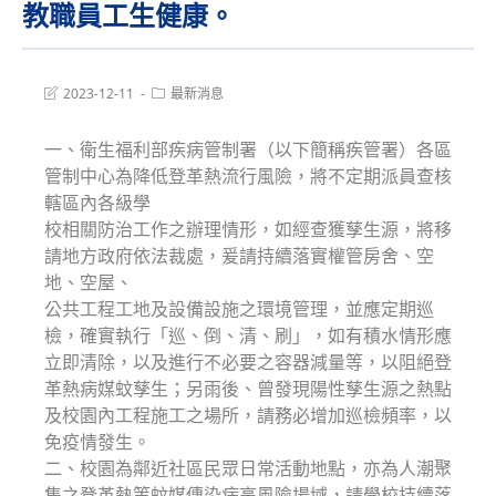
教職員工生健康。
Post
Post
2023-12-11
最新消息
last
category:
modified:
一、衛生福利部疾病管制署（以下簡稱疾管署）各區
管制中心為降低登革熱流行風險，將不定期派員查核
轄區內各級學
校相關防治工作之辦理情形，如經查獲孳生源，將移
請地方政府依法裁處，爰請持續落實權管房舍、空
地、空屋、
公共工程工地及設備設施之環境管理，並應定期巡
檢，確實執行「巡、倒、清、刷」，如有積水情形應
立即清除，以及進行不必要之容器減量等，以阻絕登
革熱病媒蚊孳生；另雨後、曾發現陽性孳生源之熱點
及校園內工程施工之場所，請務必增加巡檢頻率，以
免疫情發生。
二、校園為鄰近社區民眾日常活動地點，亦為人潮聚
集之登革熱等蚊媒傳染病高風險場域，請學校持續落