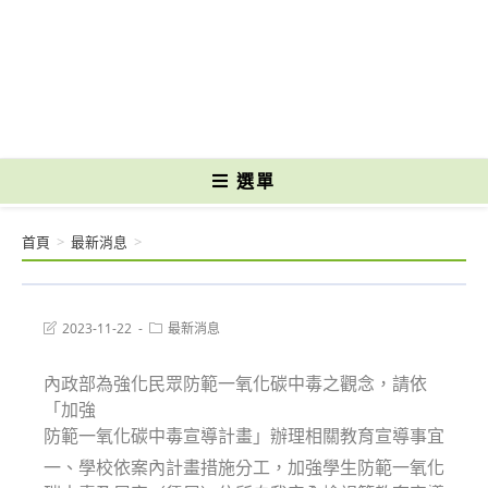
跳
轉
國立光復高級商工職業學校 National Kuangfu Commercial and Industrial
至
Vocational High School
主
要
內
容
選單
首頁
>
最新消息
>
Post
Post
2023-11-22
最新消息
last
category:
modified:
內政部為強化民眾防範一氧化碳中毒之觀念，請依
「加強
防範一氧化碳中毒宣導計畫」辦理相關教育宣導事宜
一、學校依案內計畫措施分工，加強學生防範一氧化