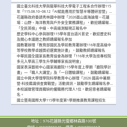
消
國立臺北科技大學與龍華科技大學電子工程系合作辦理115
息
年「115.08.10~08.12「AI賦能應用於智慧半導體研習營」，
歡迎學生踴躍報名參加
花蓮縣政府委請秀林國中辦理「2026面山面海論壇－花蓮
場：山野、海洋教育與戶外安全實務課程」，歡迎踴躍報名
參加
「全民英檢」中級、中高級測驗現正報名中
歷史學科中心參與辦理115學年度台語片影史，歡迎歷史科
及關心本議題之教師踴躍報名參加
國教署辦理「教育部國民及學前教育署辦理116年度高級中
等學校教學卓越獎初選實施計畫」，鼓勵教師踴躍報名
中華民國全國家長教育協會為辦理「116年大學及技專校院
多元入學高三學生升學輔導家長說明會」
國家表演藝術中心國家兩廳院115學年度上學期「廳院學計
畫」—「職人大講堂」及「一日體驗課程」，鼓勵踴躍報名
參與。
國立中興大學理學院科學教育中心辦理「2026 國高中暑期
營-科技鑑識偵查實戰營」活動資訊，鼓勵學生踴躍報名參
加。
本校誠徵管理員職缺約僱職務代理人1位，歡迎意者踴躍報
名。
國立暨南國際大學115學年度第1學期推廣教育課程招生
地址：976花蓮縣光復鄉林森路100號