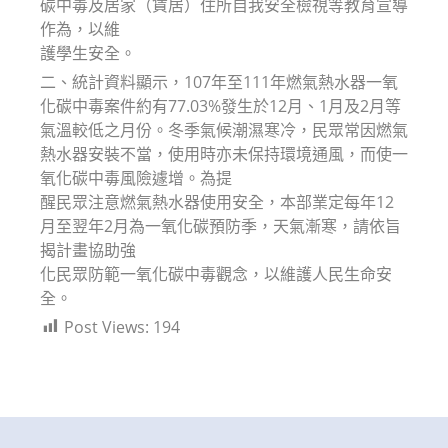
碳中毒及居家（賃居）住所自我安全檢視等教育宣導
作為，以維
護學生安全。
二、統計資料顯示，107年至111年燃氣熱水器一氧
化碳中毒案件約有77.03%發生於12月、1月及2月等
氣溫較低之月份。冬季氣候潮濕寒冷，民眾常因燃氣
熱水器安裝不當，使用時亦未保持環境通風，而使一
氧化碳中毒風險遽增。為提
醒民眾注意燃氣熱水器使用安全，本部業定每年12
月至翌年2月為一氧化碳預防季，天氣漸寒，請依旨
揭計畫協助強
化民眾防範一氧化碳中毒觀念，以維護人民生命安
全。
Post Views:
194