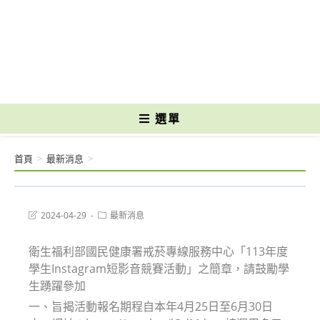
跳
轉
國立光復高級商工職業學校 National Kuangfu Commercial and Industrial
至
Vocational High School
主
要
內
容
選單
首頁
>
最新消息
>
Post
Post
2024-04-29
最新消息
last
category:
modified:
衛生福利部國民健康署戒菸專線服務中心「113年度
學生Instagram短影音競賽活動」之簡章，請鼓勵學
生踴躍參加
一、旨揭活動報名期程自本年4月25日至6月30日