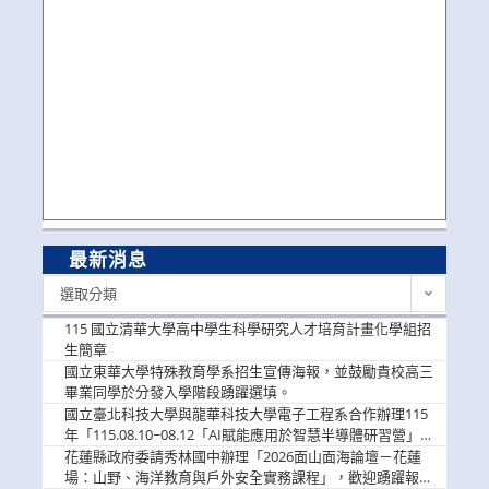
最新消息
最
選取分類
新
消
115 國立清華大學高中學生科學研究人才培育計畫化學組招
息
生簡章
國立東華大學特殊教育學系招生宣傳海報，並鼓勵貴校高三
畢業同學於分發入學階段踴躍選填。
國立臺北科技大學與龍華科技大學電子工程系合作辦理115
年「115.08.10~08.12「AI賦能應用於智慧半導體研習營」，
歡迎學生踴躍報名參加
花蓮縣政府委請秀林國中辦理「2026面山面海論壇－花蓮
場：山野、海洋教育與戶外安全實務課程」，歡迎踴躍報名