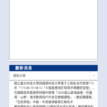
最新消息
最
選取分類
新
消
國立臺北科技大學與龍華科技大學電子工程系合作辦理115
息
年「115.08.10~08.12「AI賦能應用於智慧半導體研習營」，
歡迎學生踴躍報名參加
花蓮縣政府委請秀林國中辦理「2026面山面海論壇－花蓮
場：山野、海洋教育與戶外安全實務課程」，歡迎踴躍報名
參加
「全民英檢」中級、中高級測驗現正報名中
歷史學科中心參與辦理115學年度台語片影史，歡迎歷史科