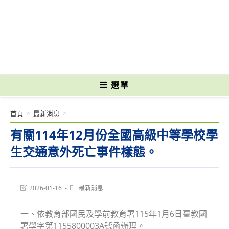
跳
轉
國立光復高級商工職業學校 National Kuangfu Commercial and Industrial
至
Vocational High School
主
要
內
容
選單
首頁
>
最新消息
>
有關114年12月份全國高級中等學校學
生交通意外死亡事件樣態。
Post
Post
2026-01-16
最新消息
last
category:
modified:
一、依教育部國民及學前教育署115年1月6日臺教國
署學字第1155800003A號函辦理。