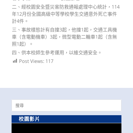
二、經校園安全暨災害防救通報處理中心統計，114
年12月份全國高級中等學校學生交通意外死亡事件
計4件。
三、事故樣態計有自撞3起，他撞1起，交通工具機
車（含電動機車）3起，微型電動二輪車1起（含無
照1起）。
四、供本校師生參考運用，以維交通安全。
Post Views:
117
Search
for:
校園影片