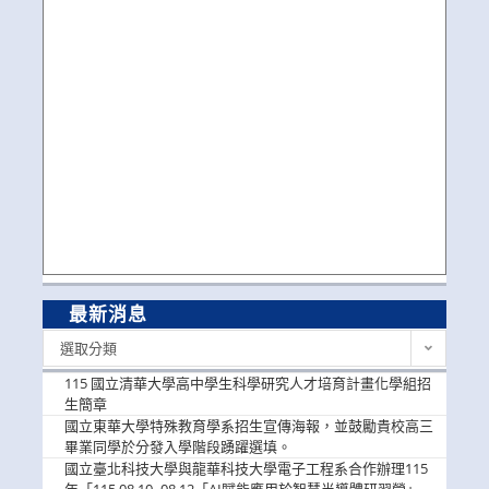
最新消息
最
選取分類
新
消
115 國立清華大學高中學生科學研究人才培育計畫化學組招
息
生簡章
國立東華大學特殊教育學系招生宣傳海報，並鼓勵貴校高三
畢業同學於分發入學階段踴躍選填。
國立臺北科技大學與龍華科技大學電子工程系合作辦理115