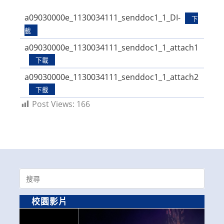
modified:
a09030000e_1130034111_senddoc1_1_DI-
下
載
a09030000e_1130034111_senddoc1_1_attach1
下載
a09030000e_1130034111_senddoc1_1_attach2
下載
Post Views:
166
Search
for:
校園影片