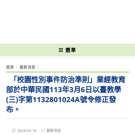
跳
轉
國立光復高級商工職業學校 National Kuangfu Commercial and Industrial
至
Vocational High School
主
要
內
容
選單
首頁
>
最新消息
>
「校園性別事件防治準則」業經教育
部於中華民國113年3月6日以臺教學
(三)字第1132801024A號令修正發
布。
Post
Post
2024-03-18
最新消息
last
category: