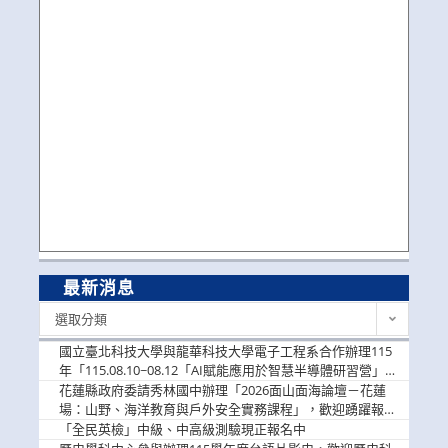
最新消息
最
選取分類
新
消
國立臺北科技大學與龍華科技大學電子工程系合作辦理115
息
年「115.08.10~08.12「AI賦能應用於智慧半導體研習營」，
歡迎學生踴躍報名參加
花蓮縣政府委請秀林國中辦理「2026面山面海論壇－花蓮
場：山野、海洋教育與戶外安全實務課程」，歡迎踴躍報名
參加
「全民英檢」中級、中高級測驗現正報名中