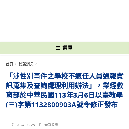
跳
轉
國立光復高級商工職業學校 National Kuangfu Commercial and Industrial
至
Vocational High School
主
要
內
容
選單
首頁
>
最新消息
>
「涉性別事件之學校不適任人員通報資
訊蒐集及查詢處理利用辦法」，業經教
育部於中華民國113年3月6日以臺教學
(三)字第1132800903A號令修正發布
Post
Post
2024-03-25
最新消息
last
category: