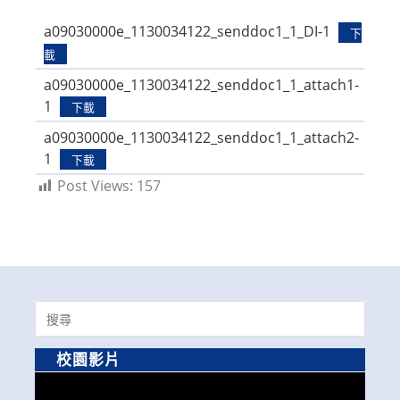
modified:
a09030000e_1130034122_senddoc1_1_DI-1
下
載
a09030000e_1130034122_senddoc1_1_attach1-
1
下載
a09030000e_1130034122_senddoc1_1_attach2-
1
下載
Post Views:
157
Search
for:
校園影片