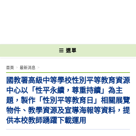
跳
轉
國立光復高級商工職業學校 National Kuangfu Commercial and Industrial
至
Vocational High School
主
要
內
容
選單
首頁
>
最新消息
>
國教署高級中等學校性別平等教育資源
中心以「性平永續，尊重持續」為主
題，製作「性別平等教育日」相關展覽
物件、教學資源及宣導海報等資料，提
供本校教師踴躍下載運用