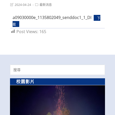
Post
Post
2024-04-24
最新消息
last
category:
modified:
a09030000e_1135802049_senddoc1_1_DI
下
載
Post Views:
165
Search
for:
校園影片