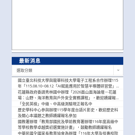
最新消息
最
選取分類
新
消
國立臺北科技大學與龍華科技大學電子工程系合作辦理115
息
年「115.08.10~08.12「AI賦能應用於智慧半導體研習營」，
歡迎學生踴躍報名參加
花蓮縣政府委請秀林國中辦理「2026面山面海論壇－花蓮
場：山野、海洋教育與戶外安全實務課程」，歡迎踴躍報名
參加
「全民英檢」中級、中高級測驗現正報名中
歷史學科中心參與辦理115學年度台語片影史，歡迎歷史科
及關心本議題之教師踴躍報名參加
國教署辦理「教育部國民及學前教育署辦理116年度高級中
等學校教學卓越獎初選實施計畫」，鼓勵教師踴躍報名
中華民國全國家長教育協會為辦理「116年大學及技專校院