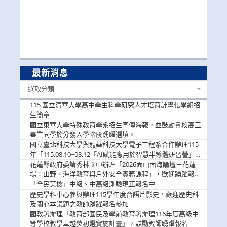
最新消息
最
選取分類
新
消
115 國立清華大學高中學生科學研究人才培育計畫化學組招
息
生簡章
國立東華大學特殊教育學系招生宣傳海報，並鼓勵貴校高三
畢業同學於分發入學階段踴躍選填。
國立臺北科技大學與龍華科技大學電子工程系合作辦理115
年「115.08.10~08.12「AI賦能應用於智慧半導體研習營」，
歡迎學生踴躍報名參加
花蓮縣政府委請秀林國中辦理「2026面山面海論壇－花蓮
場：山野、海洋教育與戶外安全實務課程」，歡迎踴躍報名
參加
「全民英檢」中級、中高級測驗現正報名中
歷史學科中心參與辦理115學年度台語片影史，歡迎歷史科
及關心本議題之教師踴躍報名參加
國教署辦理「教育部國民及學前教育署辦理116年度高級中
等學校教學卓越獎初選實施計畫」，鼓勵教師踴躍報名