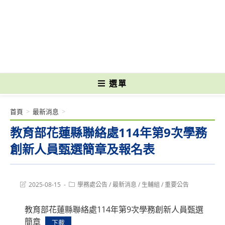
跳
轉
國立光復高級商工職業學校 National Kuangfu Commercial and Industrial
至
Vocational High School
主
要
內
容
選單
首頁
>
最新消息
>
教育部花蓮縣聯絡處114年第9次學務
創新人員甄選簡章及報名表
Post
Post
2025-08-15
學務處公告
/
最新消息
/
生輔組
/
重要公告
last
category:
modified:
教育部花蓮縣聯絡處114年第9次學務創新人員甄選
簡章
下載