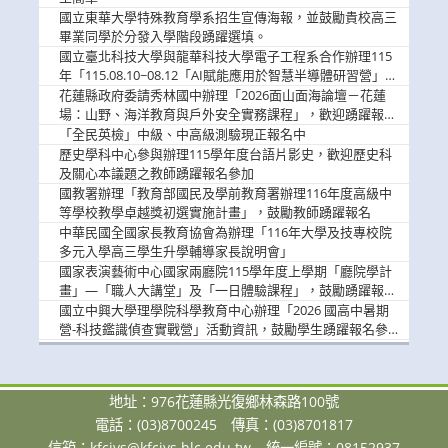
國立東華大學特殊教育學系招生宣傳海報，並鼓勵貴校高三
畢業同學於分發入學階段踴躍選填。
國立臺北科技大學與龍華科技大學電子工程系合作辦理115
年「115.08.10~08.12「AI賦能應用於智慧半導體研習營」，
歡迎學生踴躍報名參加
花蓮縣政府委請秀林國中辦理「2026面山面海論壇－花蓮
場：山野、海洋教育與戶外安全實務課程」，歡迎踴躍報名
參加
「全民英檢」中級、中高級測驗現正報名中
歷史學科中心參與辦理115學年度台語片影史，歡迎歷史科
及關心本議題之教師踴躍報名參加
國教署辦理「教育部國民及學前教育署辦理116年度高級中
等學校教學卓越獎初選實施計畫」，鼓勵教師踴躍報名
中華民國全國家長教育協會為辦理「116年大學及技專校院
多元入學高三學生升學輔導家長說明會」
國家表演藝術中心國家兩廳院115學年度上學期「廳院學計
畫」—「職人大講堂」及「一日體驗課程」，鼓勵踴躍報名
參與。
國立中興大學理學院科學教育中心辦理「2026 國高中暑期
營-科技鑑識偵查實戰營」活動資訊，鼓勵學生踴躍報名參
加。
地址：976花蓮縣光復鄉林森路100號
電話：(03)8700245
傳真：(03)8701817
信箱：
kfcivs@kfcivs.hlc.edu.tw
統一編號：08152937