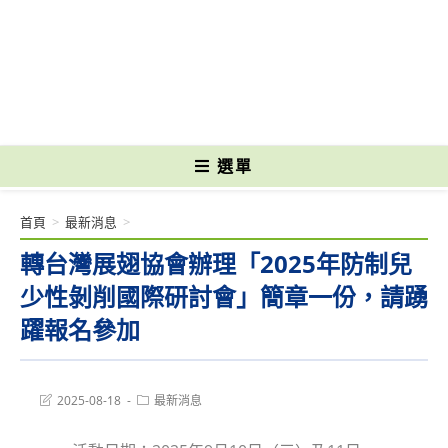
跳
轉
國立光復高級商工職業學校 National Kuangfu Commercial and Industrial
至
Vocational High School
主
要
內
容
選單
首頁
>
最新消息
>
轉台灣展翅協會辦理「2025年防制兒
少性剝削國際研討會」簡章一份，請踴
躍報名參加
Post
Post
2025-08-18
最新消息
last
category:
modified: