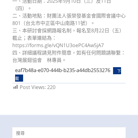
一、活動日期：2025年9月10日（三）及11日
（四）。
二、活動地點：財團法人張榮發基金會國際會議中心
801（台北市中正區中山南路11號）。
三、本研討會採網路報名制，報名至8月22日（五）
截止；表單連結為：
https://forms.gle/vQN1U3oePC4Aw5jA7
四、詳細議程請見附件簡章，如有任何問題請聯繫：
台灣展翅協會 林專員。
eaf7b48a-e070-444b-b235-a44db2553276
下
載
Post Views:
220
Search
for: