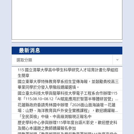
最新消息
最
選取分類
新
消
115 國立清華大學高中學生科學研究人才培育計畫化學組招
息
生簡章
國立東華大學特殊教育學系招生宣傳海報，並鼓勵貴校高三
畢業同學於分發入學階段踴躍選填。
國立臺北科技大學與龍華科技大學電子工程系合作辦理115
年「115.08.10~08.12「AI賦能應用於智慧半導體研習營」，
歡迎學生踴躍報名參加
花蓮縣政府委請秀林國中辦理「2026面山面海論壇－花蓮
場：山野、海洋教育與戶外安全實務課程」，歡迎踴躍報名
參加
「全民英檢」中級、中高級測驗現正報名中
歷史學科中心參與辦理115學年度台語片影史，歡迎歷史科
及關心本議題之教師踴躍報名參加
國教署辦理「教育部國民及學前教育署辦理116年度高級中