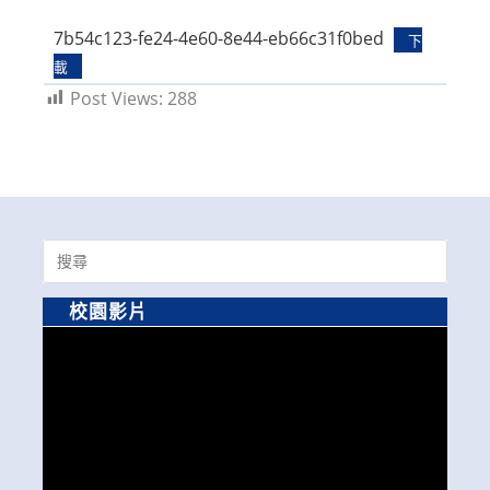
modified:
7b54c123-fe24-4e60-8e44-eb66c31f0bed
下
載
Post Views:
288
Search
for:
校園影片