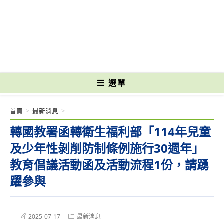
跳
轉
國立光復高級商工職業學校 National Kuangfu Commercial and Industrial
至
Vocational High School
主
要
內
容
選單
首頁
>
最新消息
>
轉國教署函轉衛生福利部「114年兒童
及少年性剝削防制條例施行30週年」
教育倡議活動函及活動流程1份，請踴
躍參與
Post
Post
2025-07-17
最新消息
last
category: