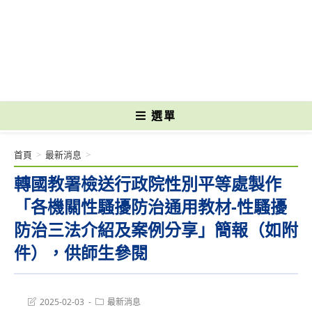
跳
轉
國立光復高級商工職業學校 National Kuangfu Commercial and Industrial
至
Vocational High School
主
要
內
容
選單
首頁
>
最新消息
>
轉國教署檢送行政院性別平等處製作
「各機關性騷擾防治通用教材-性騷擾
防治三法介紹及案例分享」簡報（如附
件），供師生參閱
Post
Post
2025-02-03
最新消息
last
category: