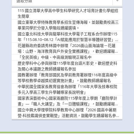
選取分類
新
消
115 國立清華大學高中學生科學研究人才培育計畫化學組招
息
生簡章
國立東華大學特殊教育學系招生宣傳海報，並鼓勵貴校高三
畢業同學於分發入學階段踴躍選填。
國立臺北科技大學與龍華科技大學電子工程系合作辦理115
年「115.08.10~08.12「AI賦能應用於智慧半導體研習營」，
歡迎學生踴躍報名參加
花蓮縣政府委請秀林國中辦理「2026面山面海論壇－花蓮
場：山野、海洋教育與戶外安全實務課程」，歡迎踴躍報名
參加
「全民英檢」中級、中高級測驗現正報名中
歷史學科中心參與辦理115學年度台語片影史，歡迎歷史科
及關心本議題之教師踴躍報名參加
國教署辦理「教育部國民及學前教育署辦理116年度高級中
等學校教學卓越獎初選實施計畫」，鼓勵教師踴躍報名
中華民國全國家長教育協會為辦理「116年大學及技專校院
多元入學高三學生升學輔導家長說明會」
國家表演藝術中心國家兩廳院115學年度上學期「廳院學計
畫」—「職人大講堂」及「一日體驗課程」，鼓勵踴躍報名
參與。
國立中興大學理學院科學教育中心辦理「2026 國高中暑期
營-科技鑑識偵查實戰營」活動資訊，鼓勵學生踴躍報名參
加。