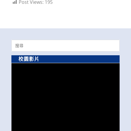
Post Views:
195
Search
for:
校園影片