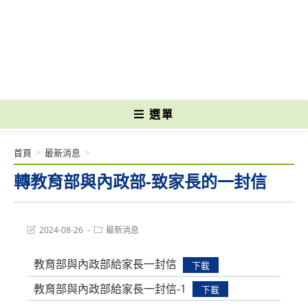
跳
轉
國立光復高級商工職業學校 National Kuangfu Commercial and Industrial
至
Vocational High School
主
要
內
容
選單
首頁
>
最新消息
>
轉教育部與內政部-致家長的一封信
Post
Post
2024-08-26
最新消息
last
category:
modified:
教育部與內政部給家長一封信
下載
教育部與內政部給家長一封信-1
下載