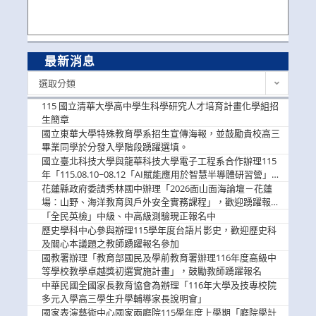
最新消息
最
選取分類
新
消
115 國立清華大學高中學生科學研究人才培育計畫化學組招
息
生簡章
國立東華大學特殊教育學系招生宣傳海報，並鼓勵貴校高三
畢業同學於分發入學階段踴躍選填。
國立臺北科技大學與龍華科技大學電子工程系合作辦理115
年「115.08.10~08.12「AI賦能應用於智慧半導體研習營」，
歡迎學生踴躍報名參加
花蓮縣政府委請秀林國中辦理「2026面山面海論壇－花蓮
場：山野、海洋教育與戶外安全實務課程」，歡迎踴躍報名
參加
「全民英檢」中級、中高級測驗現正報名中
歷史學科中心參與辦理115學年度台語片影史，歡迎歷史科
及關心本議題之教師踴躍報名參加
國教署辦理「教育部國民及學前教育署辦理116年度高級中
等學校教學卓越獎初選實施計畫」，鼓勵教師踴躍報名
中華民國全國家長教育協會為辦理「116年大學及技專校院
多元入學高三學生升學輔導家長說明會」
國家表演藝術中心國家兩廳院115學年度上學期「廳院學計