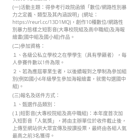
(一)活動主題：得參考行政院函頒「數位/網路性別暴
力之定義、類型及其內涵說明」(網址：
https://reurl.cc/13D1MQ)，創作10種數位/網路性
別暴力態樣之短影音(大專校院組及高中職組)及海報
繪畫(國中組及國小組)作品。
(二)參加資格：
１、各級公私立學校之在學學生（具有學籍者），每
人參賽件數以1件為限。
２、若為應屆畢業生者，以後續報到之學制為參加組
別(例如國小6年級學生參加海報繪畫，就需勾選國中
組)。
(三)報名及送件方式：
１、甄選作品類別：
(１)短影音(大專校院組及高中職組)：本年度首次加
入短影音「人氣獎」，將由主辦單位於收件截止後，
上傳至網站供大眾宣傳及按讚投票，最終由各組人氣
最高之前3名獲得。