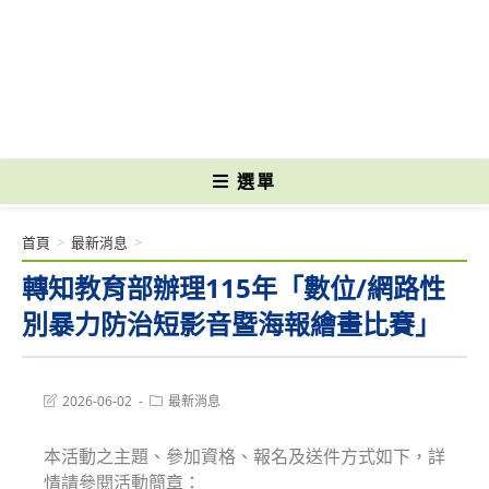
跳
轉
國立光復高級商工職業學校 National Kuangfu Commercial and Industrial
至
Vocational High School
主
要
內
容
選單
首頁
>
最新消息
>
轉知教育部辦理115年「數位/網路性
別暴力防治短影音暨海報繪畫比賽」
Post
Post
2026-06-02
最新消息
last
category:
modified:
本活動之主題、參加資格、報名及送件方式如下，詳
情請參閱活動簡章：