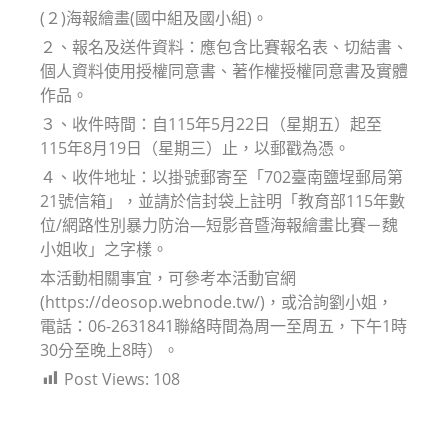
(２)海報繪畫(國中組及國小組)。
２、報名及送件資料：應包含比賽報名表、切結書、
個人資料使用授權同意書、著作權授權同意書及實體
作品。
３、收件時間：自115年5月22日（星期五）起至
115年8月19日（星期三）止，以郵戳為憑。
４、收件地址：以掛號郵寄至「702臺南鹽埕郵局第
21號信箱」，並請於信封袋上註明「教育部115年數
位/網路性別暴力防治—短影音暨海報繪畫比賽－魏
小姐收」之字樣。
本活動相關事宜，可參考本活動官網
(https://deosop.webnode.tw/)，或洽詢劉小姐，
電話：06-2631841聯絡時間為周一至周五，下午1時
30分至晚上8時）。
Post Views:
108