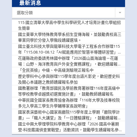
最新消息
最
選取分類
新
消
115 國立清華大學高中學生科學研究人才培育計畫化學組招
息
生簡章
國立東華大學特殊教育學系招生宣傳海報，並鼓勵貴校高三
畢業同學於分發入學階段踴躍選填。
國立臺北科技大學與龍華科技大學電子工程系合作辦理115
年「115.08.10~08.12「AI賦能應用於智慧半導體研習營」，
歡迎學生踴躍報名參加
花蓮縣政府委請秀林國中辦理「2026面山面海論壇－花蓮
場：山野、海洋教育與戶外安全實務課程」，歡迎踴躍報名
參加
「全民英檢」中級、中高級測驗現正報名中
歷史學科中心參與辦理115學年度台語片影史，歡迎歷史科
及關心本議題之教師踴躍報名參加
國教署辦理「教育部國民及學前教育署辦理116年度高級中
等學校教學卓越獎初選實施計畫」，鼓勵教師踴躍報名
中華民國全國家長教育協會為辦理「116年大學及技專校院
多元入學高三學生升學輔導家長說明會」
國家表演藝術中心國家兩廳院115學年度上學期「廳院學計
畫」—「職人大講堂」及「一日體驗課程」，鼓勵踴躍報名
參與。
國立中興大學理學院科學教育中心辦理「2026 國高中暑期
營-科技鑑識偵查實戰營」活動資訊，鼓勵學生踴躍報名參
加。