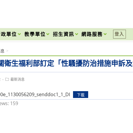
onal High School
行政單位
教學單位
招生資訊
網路服務
登入
消息
>
關衛生福利部訂定「性騷擾防治措施申訴及
Post
2
最新消息
category:
0e_1130056209_senddoc1_1_DI
下載
ews:
159