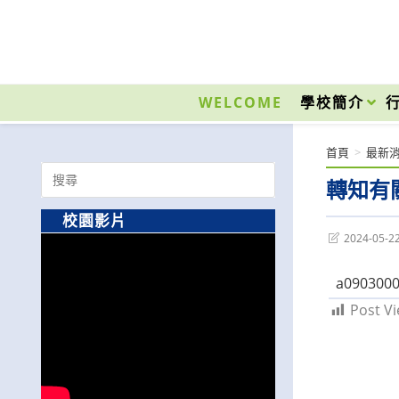
跳
轉
至
國立光復高級商工職業學校 National Kuangfu Commercial and Industrial Vocati
主
要
WELCOME
學校簡介
內
容
首頁
>
最新
Search
轉知有
for:
校園影片
Post
2024-05-2
last
modified:
a0903000
Post Vi