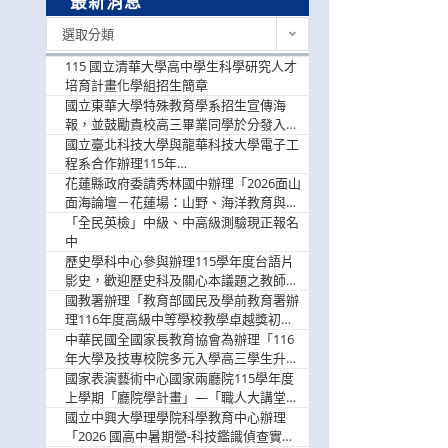
最新消息
最
選取分類
新
消
115 國立清華大學高中學生科學研究人才
息
培育計畫化學組招生簡章
國立東華大學特殊教育學系招生宣傳海
報，並鼓勵貴校高三畢業同學於分發入學
階段踴躍選填。
國立臺北科技大學與龍華科技大學電子工
程系合作辦理115年
「115.08.10~08.12「AI賦能應用於智慧半
花蓮縣政府委請秀林國中辦理「2026面山
導體研習營」，歡迎學生踴躍報名參加
面海論壇－花蓮場：山野、海洋教育與戶
外安全實務課程」，歡迎踴躍報名參加
「全民英檢」中級、中高級測驗現正報名
中
歷史學科中心參與辦理115學年度台語片
影史，歡迎歷史科及關心本議題之教師踴
躍報名參加
國教署辦理「教育部國民及學前教育署辦
理116年度高級中等學校教學卓越獎初選
實施計畫」，鼓勵教師踴躍報名
中華民國全國家長教育協會為辦理「116
年大學及技專校院多元入學高三學生升學
輔導家長說明會」
國家表演藝術中心國家兩廳院115學年度
上學期「廳院學計畫」—「職人大講堂」
及「一日體驗課程」，鼓勵踴躍報名參
國立中興大學理學院科學教育中心辦理
與。
「2026 國高中暑期營-科技鑑識偵查實戰