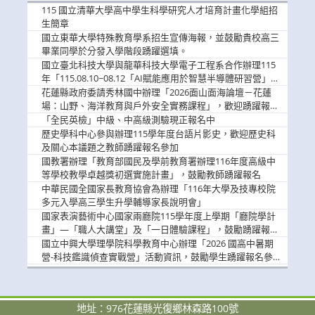
消
115 國立清華大學高中學生科學研究人才培育計畫化學組招
息
生簡章
國立東華大學特殊教育學系招生宣傳海報，並鼓勵貴校高三
畢業同學於分發入學階段踴躍選填。
國立臺北科技大學與龍華科技大學電子工程系合作辦理115
年「115.08.10~08.12「AI賦能應用於智慧半導體研習營」，
歡迎學生踴躍報名參加
花蓮縣政府委請秀林國中辦理「2026面山面海論壇－花蓮
場：山野、海洋教育與戶外安全實務課程」，歡迎踴躍報名
參加
「全民英檢」中級、中高級測驗現正報名中
歷史學科中心參與辦理115學年度台語片影史，歡迎歷史科
及關心本議題之教師踴躍報名參加
國教署辦理「教育部國民及學前教育署辦理116年度高級中
等學校教學卓越獎初選實施計畫」，鼓勵教師踴躍報名
中華民國全國家長教育協會為辦理「116年大學及技專校院
多元入學高三學生升學輔導家長說明會」
國家表演藝術中心國家兩廳院115學年度上學期「廳院學計
畫」—「職人大講堂」及「一日體驗課程」，鼓勵踴躍報名
參與。
國立中興大學理學院科學教育中心辦理「2026 國高中暑期
營-科技鑑識偵查實戰營」活動資訊，鼓勵學生踴躍報名參
加。
地址：976花蓮縣光復鄉林森路100號