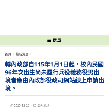
跳
轉
國立光復高級商工職業學校 National Kuangfu Commercial and Industrial
至
Vocational High School
主
要
內
容
選單
首頁
>
最新消息
>
轉內政部自115年1月1日起，校內民國
96年次出生尚未履行兵役義務役男出
境者應由內政部役政司網站線上申請出
境。
Post
Post
2025-12-26
最新消息
last
category: