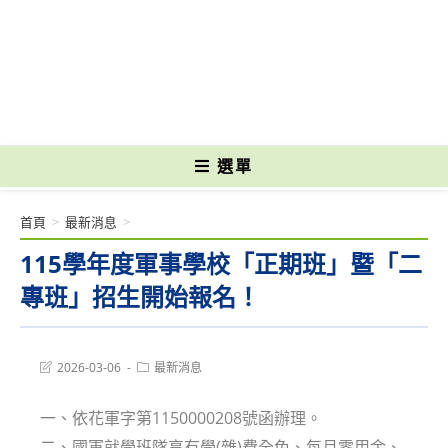
跳
轉
國立光復高級商工職業學校 National Kuangfu Commercial and Industrial
至
Vocational High School
主
要
內
容
選單
首頁
>
最新消息
>
115學年度軍事學校「正期班」暨「二
專班」招生開始報名！
Post
Post
2026-03-06
最新消息
last
category:
modified:
一、依花軍字第1150000208號函辦理。
二、國軍就學班隊享有學(雜)費全免、每月零用金、