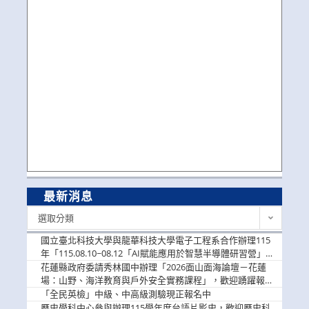
最新消息
最
選取分類
新
消
國立臺北科技大學與龍華科技大學電子工程系合作辦理115
息
年「115.08.10~08.12「AI賦能應用於智慧半導體研習營」，
歡迎學生踴躍報名參加
花蓮縣政府委請秀林國中辦理「2026面山面海論壇－花蓮
場：山野、海洋教育與戶外安全實務課程」，歡迎踴躍報名
參加
「全民英檢」中級、中高級測驗現正報名中
歷史學科中心參與辦理115學年度台語片影史，歡迎歷史科