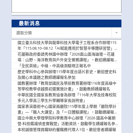
最新消息
最
選取分類
新
消
國立臺北科技大學與龍華科技大學電子工程系合作辦理115
息
年「115.08.10~08.12「AI賦能應用於智慧半導體研習營」，
歡迎學生踴躍報名參加
花蓮縣政府委請秀林國中辦理「2026面山面海論壇－花蓮
場：山野、海洋教育與戶外安全實務課程」，歡迎踴躍報名
參加
「全民英檢」中級、中高級測驗現正報名中
歷史學科中心參與辦理115學年度台語片影史，歡迎歷史科
及關心本議題之教師踴躍報名參加
國教署辦理「教育部國民及學前教育署辦理116年度高級中
等學校教學卓越獎初選實施計畫」，鼓勵教師踴躍報名
中華民國全國家長教育協會為辦理「116年大學及技專校院
多元入學高三學生升學輔導家長說明會」
國家表演藝術中心國家兩廳院115學年度上學期「廳院學計
畫」—「職人大講堂」及「一日體驗課程」，鼓勵踴躍報名
參與。
國立中興大學理學院科學教育中心辦理「2026 國高中暑期
營-科技鑑識偵查實戰營」活動資訊，鼓勵學生踴躍報名參
加。
本校誠徵管理員職缺約僱職務代理人1位，歡迎意者踴躍報