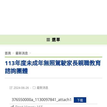
跳
轉
國立光復高級商工職業學校 National Kuangfu Commercial and Industrial
至
Vocational High School
主
要
內
容
選單
首頁
>
最新消息
>
113年度未成年無照駕駛家長親職教育
諮詢團體
Post
Post
2024-06-26
最新消息
last
category:
modified:
376550000a_1130097841_attach1
下載
Post Views:
165