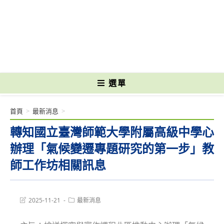
跳
轉
國立光復高級商工職業學校 National Kuangfu Commercial and Industrial
至
Vocational High School
主
要
內
容
選單
首頁
>
最新消息
>
轉知國立臺灣師範大學附屬高級中學心
辦理「氣候變遷專題研究的第一步」教
師工作坊相關訊息
Post
Post
2025-11-21
最新消息
last
category:
modified: