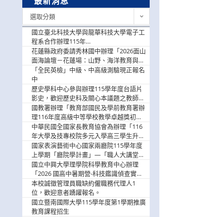
最新消息
最
選取分類
新
消
國立臺北科技大學與龍華科技大學電子工
息
程系合作辦理115年
「115.08.10~08.12「AI賦能應用於智慧半
花蓮縣政府委請秀林國中辦理「2026面山
導體研習營」，歡迎學生踴躍報名參加
面海論壇－花蓮場：山野、海洋教育與戶
外安全實務課程」，歡迎踴躍報名參加
「全民英檢」中級、中高級測驗現正報名
中
歷史學科中心參與辦理115學年度台語片
影史，歡迎歷史科及關心本議題之教師踴
躍報名參加
國教署辦理「教育部國民及學前教育署辦
理116年度高級中等學校教學卓越獎初選
實施計畫」，鼓勵教師踴躍報名
中華民國全國家長教育協會為辦理「116
年大學及技專校院多元入學高三學生升學
輔導家長說明會」
國家表演藝術中心國家兩廳院115學年度
上學期「廳院學計畫」—「職人大講堂」
及「一日體驗課程」，鼓勵踴躍報名參
國立中興大學理學院科學教育中心辦理
與。
「2026 國高中暑期營-科技鑑識偵查實戰
營」活動資訊，鼓勵學生踴躍報名參加。
本校誠徵管理員職缺約僱職務代理人1
位，歡迎意者踴躍報名。
國立暨南國際大學115學年度第1學期推廣
教育課程招生