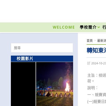
跳
轉
至
國立光復高級商工職業學校 National Kuangfu Commercial and Industrial Vocati
主
要
WELCOME
學校簡介
內
容
首頁
>
最新
Search
轉知東
for:
校園影片
Post
2024-10-2
last
modified:
主旨：檢送
荷。
說明：
一、競賽
(一)競賽日