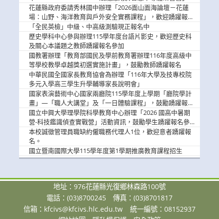
歡迎學生踴躍報名參加
花蓮縣政府委請秀林國中辦理「2026面山面海論壇－花蓮
場：山野、海洋教育與戶外安全實務課程」，歡迎踴躍報名
參加
「全民英檢」中級、中高級測驗現正報名中
歷史學科中心參與辦理115學年度台語片影史，歡迎歷史科
及關心本議題之教師踴躍報名參加
國教署辦理「教育部國民及學前教育署辦理116年度高級中
等學校教學卓越獎初選實施計畫」，鼓勵教師踴躍報名
中華民國全國家長教育協會為辦理「116年大學及技專校院
多元入學高三學生升學輔導家長說明會」
國家表演藝術中心國家兩廳院115學年度上學期「廳院學計
畫」—「職人大講堂」及「一日體驗課程」，鼓勵踴躍報名
參與。
國立中興大學理學院科學教育中心辦理「2026 國高中暑期
營-科技鑑識偵查實戰營」活動資訊，鼓勵學生踴躍報名參
加。
本校誠徵管理員職缺約僱職務代理人1位，歡迎意者踴躍報
名。
國立暨南國際大學115學年度第1學期推廣教育課程招生
地址：976花蓮縣光復鄉林森路100號
電話：(03)8700245
傳真：(03)8701817
信箱：
kfcivs@kfcivs.hlc.edu.tw
統一編號：08152937