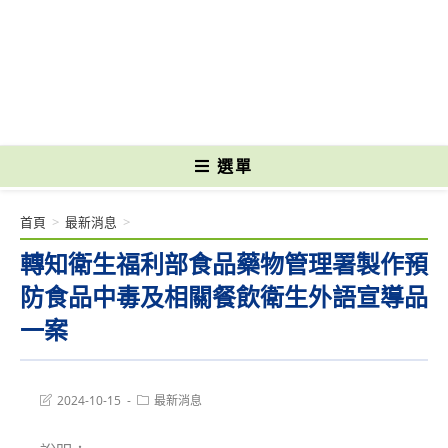
跳
轉
國立光復高級商工職業學校 National Kuangfu Commercial and Industrial
至
Vocational High School
主
要
內
容
選單
首頁
>
最新消息
>
轉知衛生福利部食品藥物管理署製作預
防食品中毒及相關餐飲衛生外語宣導品
一案
Post
Post
2024-10-15
最新消息
last
category:
modified: