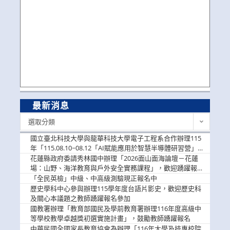
最新消息
最
選取分類
新
消
國立臺北科技大學與龍華科技大學電子工程系合作辦理115
息
年「115.08.10~08.12「AI賦能應用於智慧半導體研習營」，
歡迎學生踴躍報名參加
花蓮縣政府委請秀林國中辦理「2026面山面海論壇－花蓮
場：山野、海洋教育與戶外安全實務課程」，歡迎踴躍報名
參加
「全民英檢」中級、中高級測驗現正報名中
歷史學科中心參與辦理115學年度台語片影史，歡迎歷史科
及關心本議題之教師踴躍報名參加
國教署辦理「教育部國民及學前教育署辦理116年度高級中
等學校教學卓越獎初選實施計畫」，鼓勵教師踴躍報名
中華民國全國家長教育協會為辦理「116年大學及技專校院