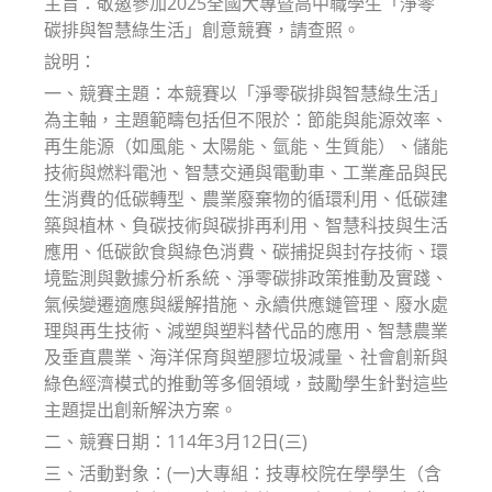
主旨：敬邀參加2025全國大專暨高中職學生「淨零
碳排與智慧綠生活」創意競賽，請查照。
說明：
一、競賽主題：本競賽以「淨零碳排與智慧綠生活」
為主軸，主題範疇包括但不限於：節能與能源效率、
再生能源（如風能、太陽能、氫能、生質能）、儲能
技術與燃料電池、智慧交通與電動車、工業產品與民
生消費的低碳轉型、農業廢棄物的循環利用、低碳建
築與植林、負碳技術與碳排再利用、智慧科技與生活
應用、低碳飲食與綠色消費、碳捕捉與封存技術、環
境監測與數據分析系統、淨零碳排政策推動及實踐、
氣候變遷適應與緩解措施、永續供應鏈管理、廢水處
理與再生技術、減塑與塑料替代品的應用、智慧農業
及垂直農業、海洋保育與塑膠垃圾減量、社會創新與
綠色經濟模式的推動等多個領域，鼓勵學生針對這些
主題提出創新解決方案。
二、競賽日期：114年3月12日(三)
三、活動對象：(一)大專組：技專校院在學學生（含