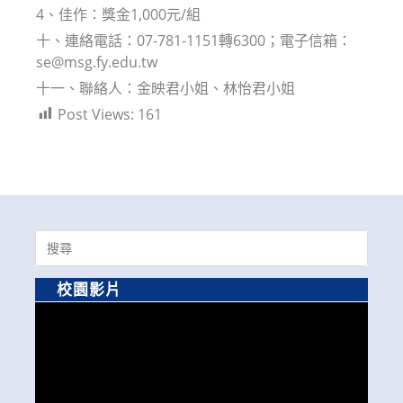
4、佳作：獎金1,000元/組
十、連絡電話：07-781-1151轉6300；電子信箱：
se@msg.fy.edu.tw
十一、聯絡人：金映君小姐、林怡君小姐
Post Views:
161
Search
for:
校園影片