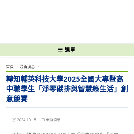
跳
轉
國立光復高級商工職業學校 National Kuangfu Commercial and Industrial
至
Vocational High School
主
要
內
容
選單
首頁
>
最新消息
>
轉知輔英科技大學2025全國大專暨高
中職學生「淨零碳排與智慧綠生活」創
意競賽
Post
Post
2024-10-15
最新消息
last
category:
modified: