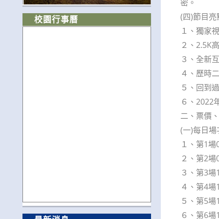
密。
(四)節目亮
校園行事曆
１、獨家
２、2.5
３、全新
４、歷時
５、回到
６、202
二、票價
(一)每日場
１、第1場0
２、第2場0
３、第3場1
４、第4場1
５、第5場1
６、第6場1