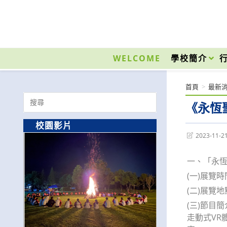
跳
轉
至
國立光復高級商工職業學校 National Kuangfu Commercial and Industrial Vocati
主
要
WELCOME
學校簡介
內
容
首頁
>
最新
Search
《永恆
for:
校園影片
Post
2023-11-2
last
modified:
一、「永
(一)展覽時
(二)展覽
(三)節目
走動式VR