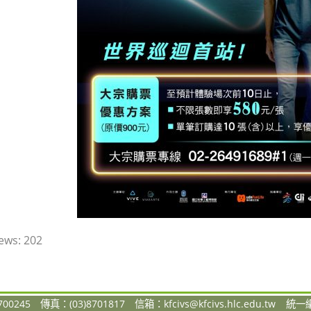
ews:
202
00245
傳真：(03)8701817
信箱：
kfcivs@kfcivs.hlc.edu.tw
統一編