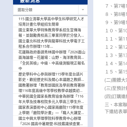
最新消息
７、第7場1
最
選取分類
新
８、第8場1
消
115 國立清華大學高中學生科學研究人才
９、第9場1
息
培育計畫化學組招生簡章
國立東華大學特殊教育學系招生宣傳海
１０、第10
報，並鼓勵貴校高三畢業同學於分發入學
１１、第11
階段踴躍選填。
國立臺北科技大學與龍華科技大學電子工
程系合作辦理115年
１２、第12
「115.08.10~08.12「AI賦能應用於智慧半
花蓮縣政府委請秀林國中辦理「2026面山
１３、第13
導體研習營」，歡迎學生踴躍報名參加
面海論壇－花蓮場：山野、海洋教育與戶
外安全實務課程」，歡迎踴躍報名參加
「全民英檢」中級、中高級測驗現正報名
１４、第14
中
１５、第15
歷史學科中心參與辦理115學年度台語片
影史，歡迎歷史科及關心本議題之教師踴
(二)團體大
躍報名參加
國教署辦理「教育部國民及學前教育署辦
(三)至預
理116年度高級中等學校教學卓越獎初選
實施計畫」，鼓勵教師踴躍報名
(四)訂購連結(
中華民國全國家長教育協會為辦理「116
年大學及技專校院多元入學高三學生升學
三、本案聯絡
輔導家長說明會」
國家表演藝術中心國家兩廳院115學年度
下連結表單，以
上學期「廳院學計畫」—「職人大講堂」
及「一日體驗課程」，鼓勵踴躍報名參
國立中興大學理學院科學教育中心辦理
與。
「2026 國高中暑期營-科技鑑識偵查實戰