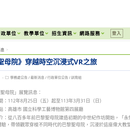
onal High School
行政單位
教學單位
招生資訊
網路服務
登入
消息
>
聖母院》穿越時空沉浸式VR之旅
Post
1
學務處公告
/
最新消息
/
行政單位公告
/
訓育組
category:
恆聖母院」展覽訊息：
間：112年8月25日（五）起至113年3月31日（日）
地點：高雄市 國立科學工藝博物館第四展廳
簡介：從八百多年前巴黎聖母院建造初期的中世紀作坊開始，「
體驗，帶領觀眾穿梭不同時代的巴黎聖母院，沉浸於這座偉大教