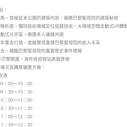
點：
視角，穿梭從未公開的建築內部，揭曉巴黎聖母院的建築秘密
K高解析度，獨特技術場域定位追蹤技術，大場域空間走動式VR體
互動式元宇宙，揪團多人連線共遊
二年重金打造，虛擬實境重建巴黎聖母院的迷人丰采
過去，親臨巴黎聖母院的重要歷史事件現場
2年巴黎開展，海外巡迴首站高雄登場
、場次及購票優惠方案：
次表
9：00～10：00
9：30～10：30
0：00～11：00
0：30～11：30
1：00～12：00
1：30～12：30