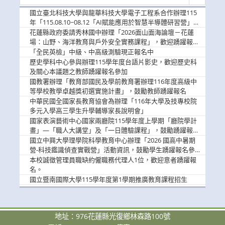
新
消
國立臺北科技大學與龍華科技大學電子工程系合作辦理115
息
年「115.08.10~08.12「AI賦能應用於智慧半導體研習營」，
歡迎學生踴躍報名參加
花蓮縣政府委請秀林國中辦理「2026面山面海論壇－花蓮
場：山野、海洋教育與戶外安全實務課程」，歡迎踴躍報名
參加
「全民英檢」中級、中高級測驗現正報名中
歷史學科中心參與辦理115學年度台語片影史，歡迎歷史科
及關心本議題之教師踴躍報名參加
國教署辦理「教育部國民及學前教育署辦理116年度高級中
等學校教學卓越獎初選實施計畫」，鼓勵教師踴躍報名
中華民國全國家長教育協會為辦理「116年大學及技專校院
多元入學高三學生升學輔導家長說明會」
國家表演藝術中心國家兩廳院115學年度上學期「廳院學計
畫」—「職人大講堂」及「一日體驗課程」，鼓勵踴躍報名
參與。
國立中興大學理學院科學教育中心辦理「2026 國高中暑期
營-科技鑑識偵查實戰營」活動資訊，鼓勵學生踴躍報名參
加。
本校誠徵管理員職缺約僱職務代理人1位，歡迎意者踴躍報
名。
國立暨南國際大學115學年度第1學期推廣教育課程招生
地址：976花蓮縣光復鄉林森路100號