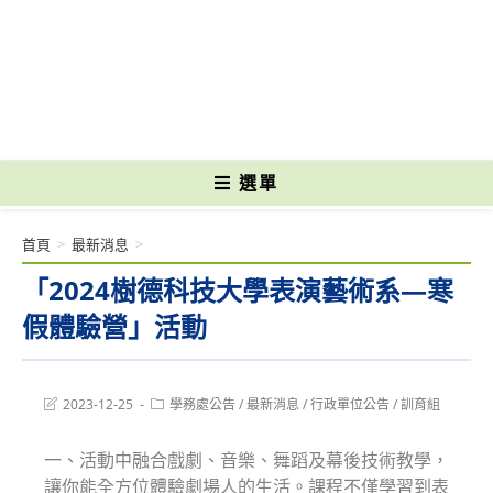
跳
轉
國立光復高級商工職業學校 National Kuangfu Commercial and Industrial
至
Vocational High School
主
要
內
容
選單
首頁
>
最新消息
>
「2024樹德科技大學表演藝術系—寒
假體驗營」活動
Post
Post
2023-12-25
學務處公告
/
最新消息
/
行政單位公告
/
訓育組
last
category:
modified:
一、活動中融合戲劇、音樂、舞蹈及幕後技術教學，
讓你能全方位體驗劇場人的生活。課程不僅學習到表