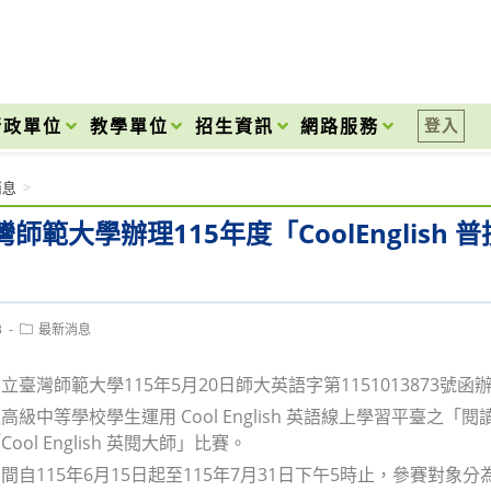
onal High School
行政單位
教學單位
招生資訊
網路服務
登入
消息
>
師範大學辦理115年度「CoolEnglis
Post
3
最新消息
category:
立臺灣師範大學115年5月20日師大英語字第1151013873號函
高級中等學校學生運用 Cool English 英語線上學習平臺
ool English 英閱大師」比賽。
間自115年6月15日起至115年7月31日下午5時止，參賽對