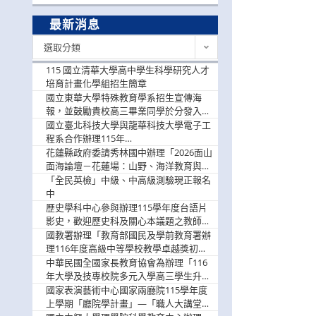
最新消息
最
選取分類
新
消
115 國立清華大學高中學生科學研究人才
息
培育計畫化學組招生簡章
國立東華大學特殊教育學系招生宣傳海
報，並鼓勵貴校高三畢業同學於分發入學
階段踴躍選填。
國立臺北科技大學與龍華科技大學電子工
程系合作辦理115年
「115.08.10~08.12「AI賦能應用於智慧半
花蓮縣政府委請秀林國中辦理「2026面山
導體研習營」，歡迎學生踴躍報名參加
面海論壇－花蓮場：山野、海洋教育與戶
外安全實務課程」，歡迎踴躍報名參加
「全民英檢」中級、中高級測驗現正報名
中
歷史學科中心參與辦理115學年度台語片
影史，歡迎歷史科及關心本議題之教師踴
躍報名參加
國教署辦理「教育部國民及學前教育署辦
理116年度高級中等學校教學卓越獎初選
實施計畫」，鼓勵教師踴躍報名
中華民國全國家長教育協會為辦理「116
年大學及技專校院多元入學高三學生升學
輔導家長說明會」
國家表演藝術中心國家兩廳院115學年度
上學期「廳院學計畫」—「職人大講堂」