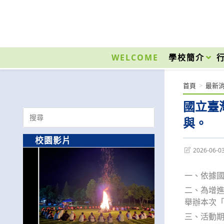
跳
轉
至
國立光復高級商工職業學校 National Kuangfu Commercial and Industrial Vocati
主
要
WELCOME
學校簡介
內
容
首頁
>
最新
國立臺灣
Search
與。
for:
校園影片
Post
2026-06-0
last
modified:
一、依據國
二、為增進
舉辦本次「C
三、活動期