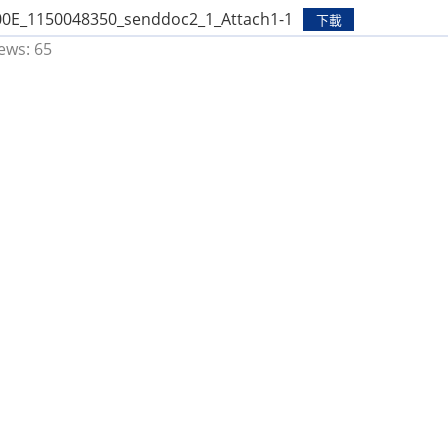
0E_1150048350_senddoc2_1_Attach1-1
下載
ews:
65