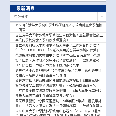
最新消息
最
選取分類
新
消
115 國立清華大學高中學生科學研究人才培育計畫化學組招
息
生簡章
國立東華大學特殊教育學系招生宣傳海報，並鼓勵貴校高三
畢業同學於分發入學階段踴躍選填。
國立臺北科技大學與龍華科技大學電子工程系合作辦理115
年「115.08.10~08.12「AI賦能應用於智慧半導體研習營」，
歡迎學生踴躍報名參加
花蓮縣政府委請秀林國中辦理「2026面山面海論壇－花蓮
場：山野、海洋教育與戶外安全實務課程」，歡迎踴躍報名
參加
「全民英檢」中級、中高級測驗現正報名中
歷史學科中心參與辦理115學年度台語片影史，歡迎歷史科
及關心本議題之教師踴躍報名參加
國教署辦理「教育部國民及學前教育署辦理116年度高級中
等學校教學卓越獎初選實施計畫」，鼓勵教師踴躍報名
中華民國全國家長教育協會為辦理「116年大學及技專校院
多元入學高三學生升學輔導家長說明會」
國家表演藝術中心國家兩廳院115學年度上學期「廳院學計
畫」—「職人大講堂」及「一日體驗課程」，鼓勵踴躍報名
參與。
國立中興大學理學院科學教育中心辦理「2026 國高中暑期
營-科技鑑識偵查實戰營」活動資訊，鼓勵學生踴躍報名參