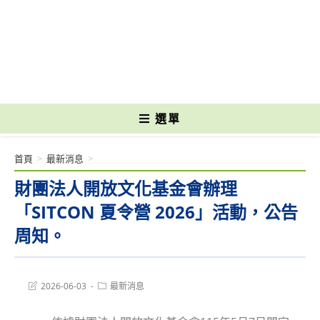
跳
轉
國立光復高級商工職業學校 National Kuangfu Commercial and Industrial
至
Vocational High School
主
要
內
容
選單
首頁
>
最新消息
>
財團法人開放文化基金會辦理
「SITCON 夏令營 2026」活動，公告
周知。
Post
Post
2026-06-03
最新消息
last
category:
modified: