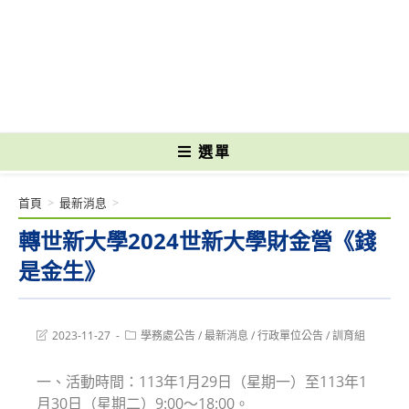
跳
轉
國立光復高級商工職業學校 National Kuangfu Commercial and Industrial
至
Vocational High School
主
要
內
容
選單
首頁
>
最新消息
>
轉世新大學2024世新大學財金營《錢
是金生》
Post
Post
2023-11-27
學務處公告
/
最新消息
/
行政單位公告
/
訓育組
last
category:
modified:
一、活動時間：113年1月29日（星期一）至113年1
月30日（星期二）9:00～18:00。