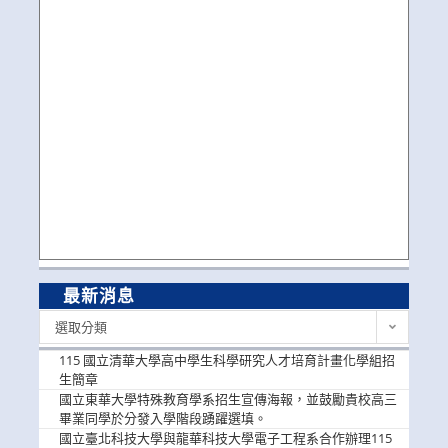
最新消息
最
選取分類
新
消
115 國立清華大學高中學生科學研究人才培育計畫化學組招
息
生簡章
國立東華大學特殊教育學系招生宣傳海報，並鼓勵貴校高三
畢業同學於分發入學階段踴躍選填。
國立臺北科技大學與龍華科技大學電子工程系合作辦理115