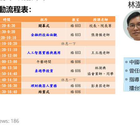
ews:
186