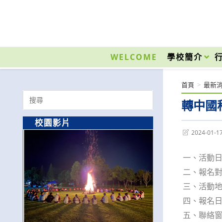
跳
轉
至
國立光復高級商工職業學校 National Kuangfu Commercial and Industrial Vocati
主
要
WELCOME
學校簡介
內
容
首頁
>
最新
Search
轉中國
for:
校園影片
Post
2024-01-1
last
modified:
一、活動日
二、報名
三、活動地
四、報名日期
五、聯絡窗口