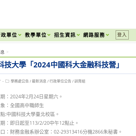
onal High School
行政單位
教學單位
招生資訊
網路服務
登入
消息
>
科技大學「2024中國科大金融科技營」
Post
7
學務處公告
/
最新消息
/
行政單位公告
/
訓育組
category:
期：2024年2月24日星期六。
對象：全國高中職師生
點:中國科技大學臺北校區。
：即日起至113/2/20中午12點止。
：財務金融系辦公室：02-29313416分機2866朱秘書。