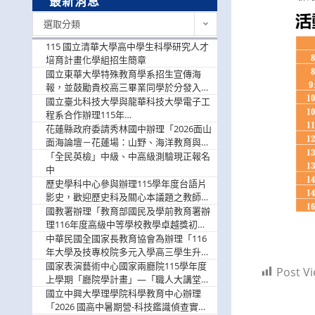
最新消息
最
選取分類
新
消
115 國立清華大學高中學生科學研究人才
息
培育計畫化學組招生簡章
國立東華大學特殊教育學系招生宣傳海
報，並鼓勵貴校高三畢業同學於分發入學
階段踴躍選填。
國立臺北科技大學與龍華科技大學電子工
程系合作辦理115年
「115.08.10~08.12「AI賦能應用於智慧半
花蓮縣政府委請秀林國中辦理「2026面山
導體研習營」，歡迎學生踴躍報名參加
面海論壇－花蓮場：山野、海洋教育與戶
外安全實務課程」，歡迎踴躍報名參加
「全民英檢」中級、中高級測驗現正報名
中
歷史學科中心參與辦理115學年度台語片
影史，歡迎歷史科及關心本議題之教師踴
躍報名參加
國教署辦理「教育部國民及學前教育署辦
理116年度高級中等學校教學卓越獎初選
實施計畫」，鼓勵教師踴躍報名
中華民國全國家長教育協會為辦理「116
年大學及技專校院多元入學高三學生升學
輔導家長說明會」
國家表演藝術中心國家兩廳院115學年度
Post Vi
上學期「廳院學計畫」—「職人大講堂」
及「一日體驗課程」，鼓勵踴躍報名參
國立中興大學理學院科學教育中心辦理
與。
「2026 國高中暑期營-科技鑑識偵查實戰