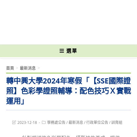
跳
轉
國立光復高級商工職業學校 National Kuangfu Commercial and Industrial
至
Vocational High School
主
要
內
容
選單
首頁
>
最新消息
>
轉中興大學2024年寒假「【SSE國際證
照】色彩學證照輔導：配色技巧Ｘ實戰
運用」
Post
Post
2023-12-18
學務處公告
/
最新消息
/
行政單位公告
/
訓育組
last
category:
modified: