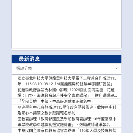
最新消息
最
選取分類
新
消
國立臺北科技大學與龍華科技大學電子工程系合作辦理115
息
年「115.08.10~08.12「AI賦能應用於智慧半導體研習營」，
歡迎學生踴躍報名參加
花蓮縣政府委請秀林國中辦理「2026面山面海論壇－花蓮
場：山野、海洋教育與戶外安全實務課程」，歡迎踴躍報名
參加
「全民英檢」中級、中高級測驗現正報名中
歷史學科中心參與辦理115學年度台語片影史，歡迎歷史科
及關心本議題之教師踴躍報名參加
國教署辦理「教育部國民及學前教育署辦理116年度高級中
等學校教學卓越獎初選實施計畫」，鼓勵教師踴躍報名
中華民國全國家長教育協會為辦理「116年大學及技專校院