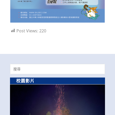
Post Views:
220
Search
for:
校園影片