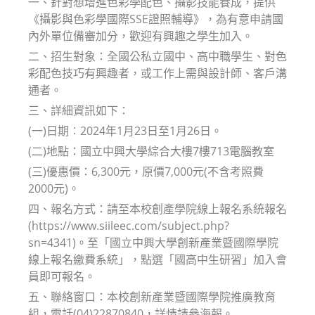
一、針對想增進色彩學配色、攝影技能養成，提供
《攝影與色彩學國際SSE證照輔導》，為有意申請國
內外單位備審加分，歡迎有興趣之學生加入。
二、招生對象：全國公私立國中、高中職學生、對色
彩配色技巧有興趣者，或工作上需與設計師、客戶溝
通者。
三、詳細資訊如下：
(一)日期︰2024年1月23日至1月26日。
(二)地點：國立中興大學綜合大樓7樓713電腦教室
(三)優惠價：6,300元，原價7,000元(不含考照費
2000元)。
四、報名方式：請至本校創產學院線上報名系統報名
(https://www.siileec.com/subject.php?
sn=4341)。至「國立中興大學創新產業暨國際學院
線上報名繳費系統」，點選「國高中生研習」加入會
員即可報名。
五、聯絡窗口：本校創新產業暨國際學院推廣教育
組，電話(04)22870840，詳情請參海報。