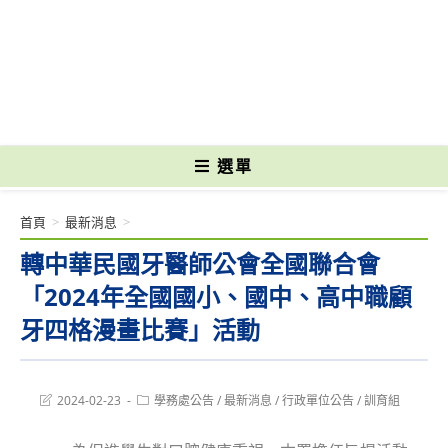
跳
轉
國立光復高級商工職業學校 National Kuangfu Commercial and Industrial
至
Vocational High School
主
要
內
容
選單
首頁
>
最新消息
>
轉中華民國牙醫師公會全國聯合會
「2024年全國國小、國中、高中職顧
牙四格漫畫比賽」活動
Post
Post
2024-02-23
學務處公告
/
最新消息
/
行政單位公告
/
訓育組
last
category:
modified: