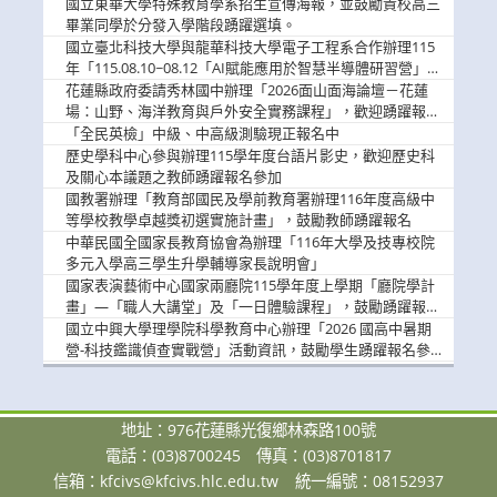
國立東華大學特殊教育學系招生宣傳海報，並鼓勵貴校高三
畢業同學於分發入學階段踴躍選填。
國立臺北科技大學與龍華科技大學電子工程系合作辦理115
年「115.08.10~08.12「AI賦能應用於智慧半導體研習營」，
歡迎學生踴躍報名參加
花蓮縣政府委請秀林國中辦理「2026面山面海論壇－花蓮
場：山野、海洋教育與戶外安全實務課程」，歡迎踴躍報名
參加
「全民英檢」中級、中高級測驗現正報名中
歷史學科中心參與辦理115學年度台語片影史，歡迎歷史科
及關心本議題之教師踴躍報名參加
國教署辦理「教育部國民及學前教育署辦理116年度高級中
等學校教學卓越獎初選實施計畫」，鼓勵教師踴躍報名
中華民國全國家長教育協會為辦理「116年大學及技專校院
多元入學高三學生升學輔導家長說明會」
國家表演藝術中心國家兩廳院115學年度上學期「廳院學計
畫」—「職人大講堂」及「一日體驗課程」，鼓勵踴躍報名
參與。
國立中興大學理學院科學教育中心辦理「2026 國高中暑期
營-科技鑑識偵查實戰營」活動資訊，鼓勵學生踴躍報名參
加。
地址：976花蓮縣光復鄉林森路100號
電話：(03)8700245
傳真：(03)8701817
信箱：
kfcivs@kfcivs.hlc.edu.tw
統一編號：08152937