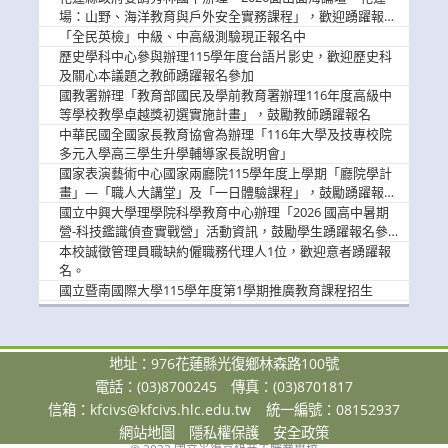
場：山野、海洋教育與戶外安全實務課程」，歡迎踴躍報名
參加
「全民英檢」中級、中高級測驗現正報名中
歷史學科中心參與辦理115學年度台語片影史，歡迎歷史科
及關心本議題之教師踴躍報名參加
國教署辦理「教育部國民及學前教育署辦理116年度高級中
等學校教學卓越獎初選實施計畫」，鼓勵教師踴躍報名
中華民國全國家長教育協會為辦理「116年大學及技專校院
多元入學高三學生升學輔導家長說明會」
國家表演藝術中心國家兩廳院115學年度上學期「廳院學計
畫」—「職人大講堂」及「一日體驗課程」，鼓勵踴躍報名
參與。
國立中興大學理學院科學教育中心辦理「2026 國高中暑期
營-科技鑑識偵查實戰營」活動資訊，鼓勵學生踴躍報名參
加。
本校誠徵管理員職缺約僱職務代理人1位，歡迎意者踴躍報
名。
國立暨南國際大學115學年度第1學期推廣教育課程招生
地址：976花蓮縣光復鄉林森路100號
電話：(03)8700245
傳真：(03)8701817
信箱：
kfcivs@kfcivs.hlc.edu.tw
統一編號：08152937
網站地圖
隱私權保護
安全政策