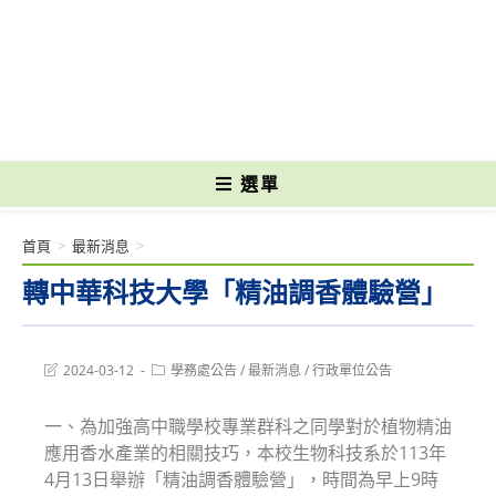
跳
轉
國立光復高級商工職業學校 National Kuangfu Commercial and Industrial
至
Vocational High School
主
要
內
容
選單
首頁
>
最新消息
>
轉中華科技大學「精油調香體驗營」
Post
Post
2024-03-12
學務處公告
/
最新消息
/
行政單位公告
last
category:
modified:
一、為加強高中職學校專業群科之同學對於植物精油
應用香水產業的相關技巧，本校生物科技系於113年
4月13日舉辦「精油調香體驗營」，時間為早上9時