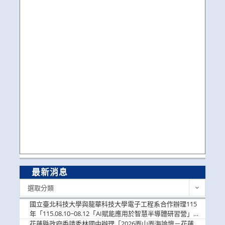
最新消息
最
選取分類
新
消
國立臺北科技大學與龍華科技大學電子工程系合作辦理115
息
年「115.08.10~08.12「AI賦能應用於智慧半導體研習營」，
歡迎學生踴躍報名參加
花蓮縣政府委請秀林國中辦理「2026面山面海論壇－花蓮