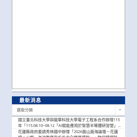
最新消息
最
選取分類
新
消
國立臺北科技大學與龍華科技大學電子工程系合作辦理115
息
年「115.08.10~08.12「AI賦能應用於智慧半導體研習營」，
歡迎學生踴躍報名參加
花蓮縣政府委請秀林國中辦理「2026面山面海論壇－花蓮