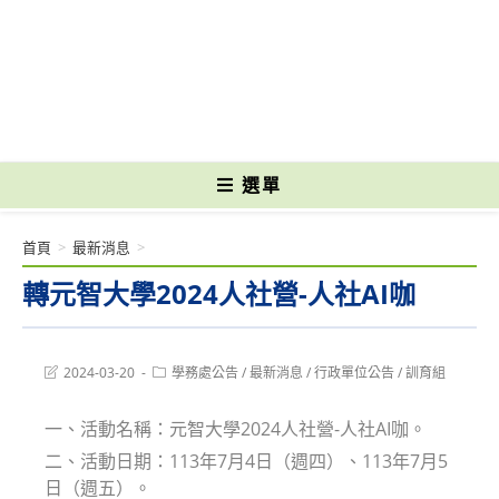
跳
轉
國立光復高級商工職業學校 National Kuangfu Commercial and Industrial
至
Vocational High School
主
要
內
容
選單
首頁
>
最新消息
>
轉元智大學2024人社營-人社AI咖
Post
Post
2024-03-20
學務處公告
/
最新消息
/
行政單位公告
/
訓育組
last
category:
modified:
一、活動名稱：元智大學2024人社營-人社AI咖。
二、活動日期：113年7月4日（週四）、113年7月5
日（週五）。