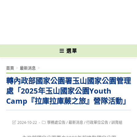
跳
轉
國立光復高級商工職業學校 National Kuangfu Commercial and Industrial
至
Vocational High School
主
要
內
容
選單
首頁
>
最新消息
>
轉內政部國家公園署玉山國家公園管理
處「2025年玉山國家公園Youth
Camp『拉庫拉庫蕨之旅』營隊活動」
Post
Post
2024-10-22
學務處公告
/
最新消息
/
行政單位公告
/
訓育組
last
category:
modified: