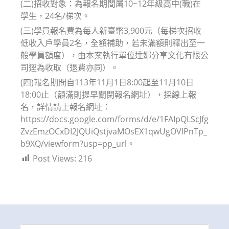
(二)招收對象：為報名期間屬10~12年級高中(職)在
學生，24名/梯次。
(三)學員報名費為每人新臺幣3,900元（每梯次招收
低收入戶學員2名，全額補助，若未滿額則釋出至一
般學員額度），由本案執行單位達娜分享文化有限公
司逕為收取（退費亦同）。
(四)報名期間自113年11月1日8:00起至11月10日
18:00止（額滿則提早關閉報名網址），採線上報
名，詳情請上報名網址：
https://docs.google.com/forms/d/e/1FAIpQLScJfg
ZvzEmzOCxDI2JQUiQstjvaMOsEX1qwUgOVlPnTp_
b9XQ/viewform?usp=pp_url。
Post Views:
216
Search