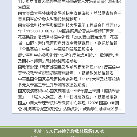
消
115 國立清華大學高中學生科學研究人才培育計畫化學組招
息
生簡章
國立東華大學特殊教育學系招生宣傳海報，並鼓勵貴校高三
畢業同學於分發入學階段踴躍選填。
國立臺北科技大學與龍華科技大學電子工程系合作辦理115
年「115.08.10~08.12「AI賦能應用於智慧半導體研習營」，
歡迎學生踴躍報名參加
花蓮縣政府委請秀林國中辦理「2026面山面海論壇－花蓮
場：山野、海洋教育與戶外安全實務課程」，歡迎踴躍報名
參加
「全民英檢」中級、中高級測驗現正報名中
歷史學科中心參與辦理115學年度台語片影史，歡迎歷史科
及關心本議題之教師踴躍報名參加
國教署辦理「教育部國民及學前教育署辦理116年度高級中
等學校教學卓越獎初選實施計畫」，鼓勵教師踴躍報名
中華民國全國家長教育協會為辦理「116年大學及技專校院
多元入學高三學生升學輔導家長說明會」
國家表演藝術中心國家兩廳院115學年度上學期「廳院學計
畫」—「職人大講堂」及「一日體驗課程」，鼓勵踴躍報名
參與。
國立中興大學理學院科學教育中心辦理「2026 國高中暑期
營-科技鑑識偵查實戰營」活動資訊，鼓勵學生踴躍報名參
加。
地址：976花蓮縣光復鄉林森路100號