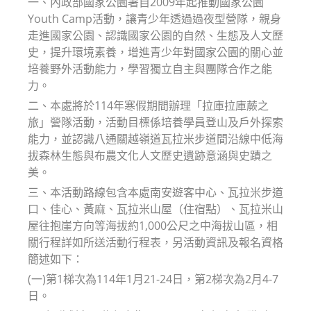
一、內政部國家公園署自2009年起推動國家公園
Youth Camp活動，讓青少年透過過夜型營隊，親身
走進國家公園、認識國家公園的自然、生態及人文歷
史，提升環境素養，增進青少年對國家公園的關心並
培養野外活動能力，學習獨立自主與團隊合作之能
力。
二、本處將於114年寒假期間辦理「拉庫拉庫蕨之
旅」營隊活動，活動目標係培養學員登山及戶外探索
能力，並認識八通關越嶺道瓦拉米步道間沿線中低海
拔森林生態與布農文化人文歷史遺跡意涵與史蹟之
美。
三、本活動路線包含本處南安遊客中心、瓦拉米步道
口、佳心、黃麻、瓦拉米山屋（住宿點）、瓦拉米山
屋往抱崖方向等海拔約1,000公尺之中海拔山區，相
關行程詳如所送活動行程表，另活動資訊及報名資格
簡述如下：
(一)第1梯次為114年1月21-24日，第2梯次為2月4-7
日。