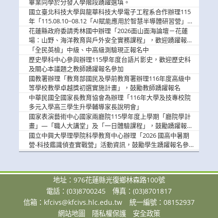
畢業同學於分發入學階段踴躍選填。
國立臺北科技大學與龍華科技大學電子工程系合作辦理115
年「115.08.10~08.12「AI賦能應用於智慧半導體研習營」，
歡迎學生踴躍報名參加
花蓮縣政府委請秀林國中辦理「2026面山面海論壇－花蓮
場：山野、海洋教育與戶外安全實務課程」，歡迎踴躍報名
參加
「全民英檢」中級、中高級測驗現正報名中
歷史學科中心參與辦理115學年度台語片影史，歡迎歷史科
及關心本議題之教師踴躍報名參加
國教署辦理「教育部國民及學前教育署辦理116年度高級中
等學校教學卓越獎初選實施計畫」，鼓勵教師踴躍報名
中華民國全國家長教育協會為辦理「116年大學及技專校院
多元入學高三學生升學輔導家長說明會」
國家表演藝術中心國家兩廳院115學年度上學期「廳院學計
畫」—「職人大講堂」及「一日體驗課程」，鼓勵踴躍報名
參與。
國立中興大學理學院科學教育中心辦理「2026 國高中暑期
營-科技鑑識偵查實戰營」活動資訊，鼓勵學生踴躍報名參
加。
地址：976花蓮縣光復鄉林森路100號
電話：(03)8700245
傳真：(03)8701817
信箱：
kfcivs@kfcivs.hlc.edu.tw
統一編號：08152937
網站地圖
隱私權保護
安全政策