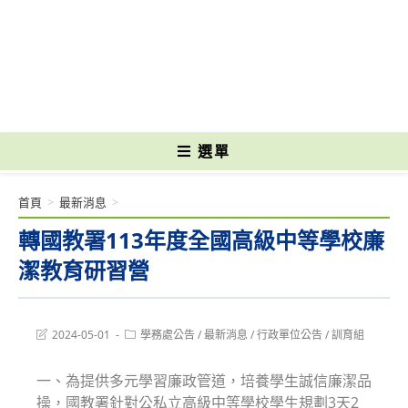
跳
轉
國立光復高級商工職業學校 National Kuangfu Commercial and Industrial
至
Vocational High School
主
要
內
容
選單
首頁
>
最新消息
>
轉國教署113年度全國高級中等學校廉
潔教育研習營
Post
Post
2024-05-01
學務處公告
/
最新消息
/
行政單位公告
/
訓育組
last
category:
modified:
一、為提供多元學習廉政管道，培養學生誠信廉潔品
操，國教署針對公私立高級中等學校學生規劃3天2