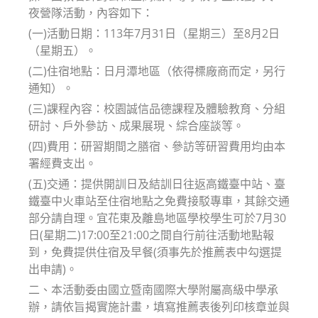
夜營隊活動，內容如下：
(一)活動日期：113年7月31日（星期三）至8月2日
（星期五）。
(二)住宿地點：日月潭地區（依得標廠商而定，另行
通知）。
(三)課程內容：校園誠信品德課程及體驗教育、分組
研討、戶外參訪、成果展現、綜合座談等。
(四)費用：研習期間之膳宿、參訪等研習費用均由本
署經費支出。
(五)交通：提供開訓日及結訓日往返高鐵臺中站、臺
鐵臺中火車站至住宿地點之免費接駁專車，其餘交通
部分請自理。宜花東及離島地區學校學生可於7月30
日(星期二)17:00至21:00之間自行前往活動地點報
到，免費提供住宿及早餐(須事先於推薦表中勾選提
出申請)。
二、本活動委由國立暨南國際大學附屬高級中學承
辦，請依旨揭實施計畫，填寫推薦表後列印核章並與